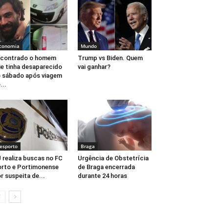
conomia
Mundo
ncontrado o homem
Trump vs Biden. Quem
e tinha desaparecido
vai ganhar?
 sábado após viagem
...
esporto
Braga
 realiza buscas no FC
Urgência de Obstetrícia
rto e Portimonense
de Braga encerrada
r suspeita de...
durante 24 horas