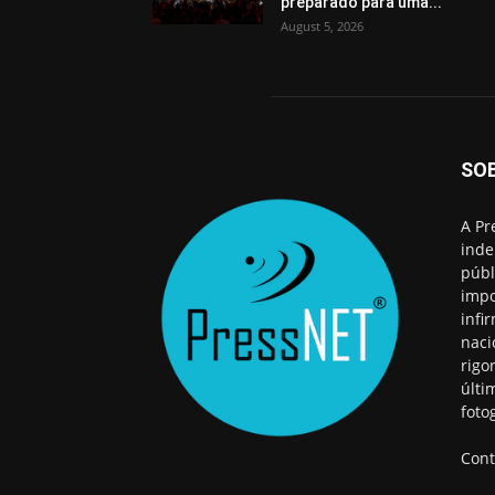
preparado para uma...
August 5, 2026
SO
A Pr
inde
públ
impo
infi
naci
rigo
últi
foto
Cont