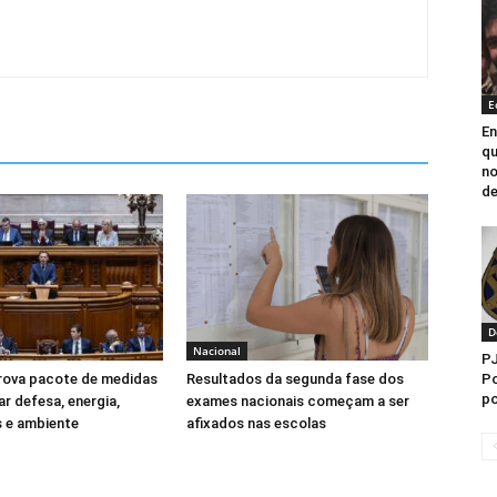
E
E
qu
no
de
D
Nacional
PJ
rova pacote de medidas
Resultados da segunda fase dos
Po
po
ar defesa, energia,
exames nacionais começam a ser
 e ambiente
afixados nas escolas