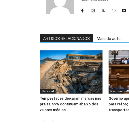
ARTIGOS RELACIONADOS
Mais do autor
Nacional
Nacional
Tempestades deixaram marcas nas
Governo ap
praias: 59% continuam abaixo dos
para reforç
valores médios
transportes