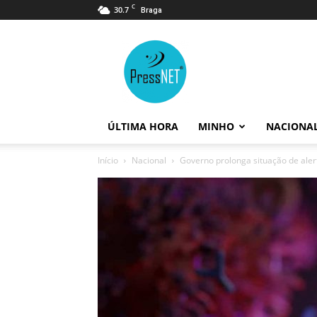
C
30.7
Braga
PressNET
ÚLTIMA HORA
MINHO
NACIONA
Início
Nacional
Governo prolonga situação de aler