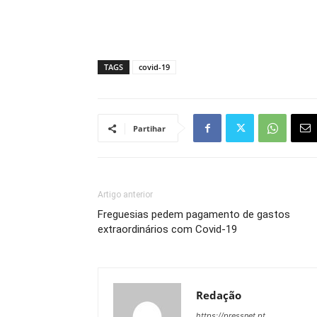
TAGS
covid-19
Partihar
Artigo anterior
Freguesias pedem pagamento de gastos
extraordinários com Covid-19
Redação
https://pressnet.pt