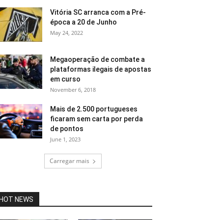
Vitória SC arranca com a Pré-
época a 20 de Junho
May 24, 2022
Megaoperação de combate a
plataformas ilegais de apostas
em curso
November 6, 2018
Mais de 2.500 portugueses
ficaram sem carta por perda
de pontos
June 1, 2023
Carregar mais
HOT NEWS