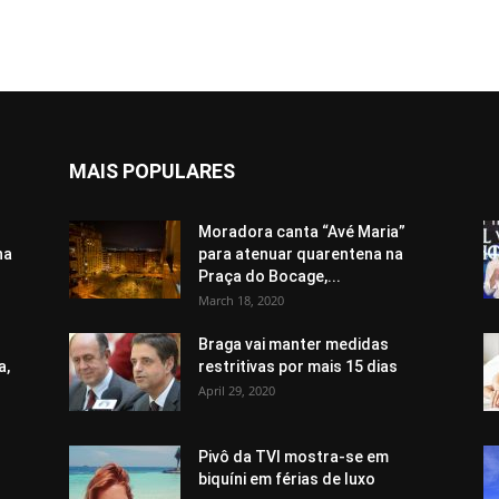
MAIS POPULARES
Moradora canta “Avé Maria”
ha
para atenuar quarentena na
Praça do Bocage,...
March 18, 2020
Braga vai manter medidas
a,
restritivas por mais 15 dias
April 29, 2020
Pivô da TVI mostra-se em
biquíni em férias de luxo