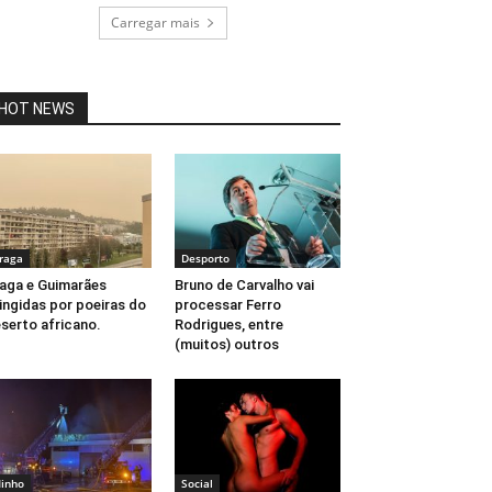
Carregar mais
HOT NEWS
raga
Desporto
aga e Guimarães
Bruno de Carvalho vai
ingidas por poeiras do
processar Ferro
serto africano.
Rodrigues, entre
(muitos) outros
inho
Social