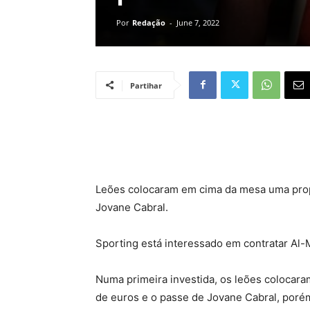
Por
Redação
-
June 7, 2022
Partihar
Leões colocaram em cima da mesa uma propo
Jovane Cabral.
Sporting está interessado em contratar Al-M
Numa primeira investida, os leões colocara
de euros e o passe de Jovane Cabral, poré