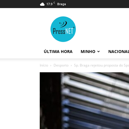
C
17.9
Braga
PressNET
ÚLTIMA HORA
MINHO
NACIONA
Início
Desporto
Sp. Braga rejeitou proposta do Spo