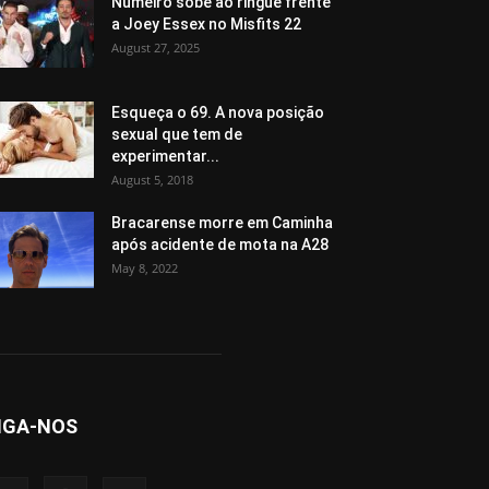
Numeiro sobe ao ringue frente
a Joey Essex no Misfits 22
August 27, 2025
Esqueça o 69. A nova posição
sexual que tem de
experimentar...
August 5, 2018
Bracarense morre em Caminha
após acidente de mota na A28
May 8, 2022
IGA-NOS