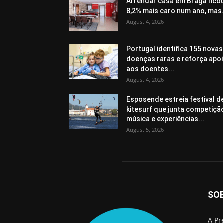
Arrendar casa em Braga fico
8,2% mais caro num ano, mas.
August 4, 2026
Portugal identifica 155 novas
doenças raras e reforça apo
aos doentes...
August 4, 2026
Esposende estreia festival d
kitesurf que junta competiçã
música e experiências...
August 5, 2026
SO
A Pr