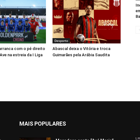
In
em
Ba
Desporto
 arranca com o pé direito
Abascal deixa o Vitória e troca
Ave na estreia da I Liga
Guimarães pela Arábia Saudita
MAIS POPULARES