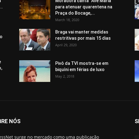
u
Moradora canta “Avé Maria”
..
para atenuar quarentena na
Praça do Bocage,...
March 18, 2020
Braga vai manter medidas
io
restritivas por mais 15 dias
April 29, 2020
e
Pivô da TVI mostra-se em
o,
biquíni em férias de luxo
May 2, 2018
BRE NÓS
S
essNet surge no mercado como uma publicação