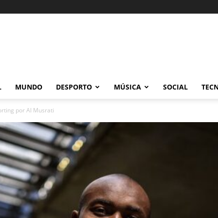
L
MUNDO
DESPORTO
MÚSICA
SOCIAL
TEC
rting por Al Musrati