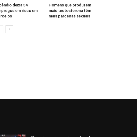
cêndio deixa 54
Homens que produzem
pregos em risco em
mais testosterona têm
rcelos
mais parceiras sexuais