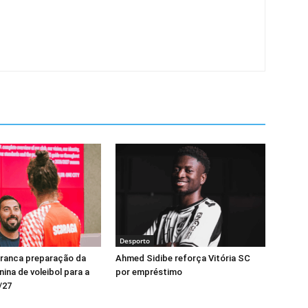
Desporto
rranca preparação da
Ahmed Sidibe reforça Vitória SC
ina de voleibol para a
por empréstimo
/27