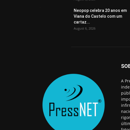
Neopop celebra 20 anos em
Viana do Castelo com um
cartaz...
August 6, 2026
SO
A Pr
inde
públ
impo
infi
naci
rigo
últi
foto