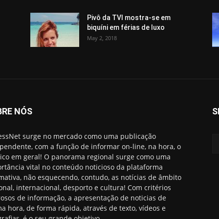
Pivô da TVI mostra-se em
biquíni em férias de luxo
May 2, 2018
BRE NÓS
S
essNet surge no mercado como uma publicação
pendente, com a função de informar on-line, na hora, o
ico em geral! O panorama regional surge como uma
rtância vital no conteúdo noticioso da plataforma
rmativa, não esquecendo, contudo, as notícias de âmbito
onal, internacional, desporto e cultura! Com critérios
rosos de informação, a apresentação de noticias de
ma hora, de forma rápida, através de texto, vídeos e
grafias, é o seu grande objetivo.