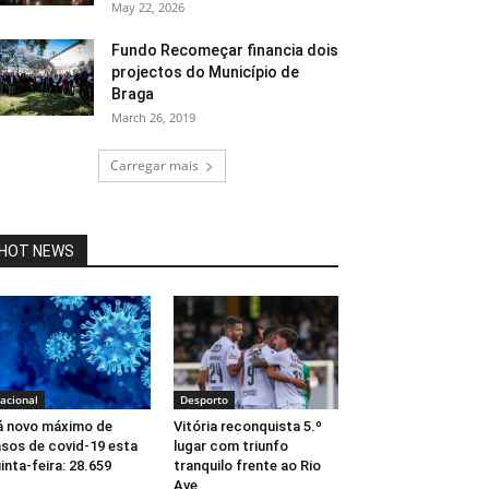
May 22, 2026
Fundo Recomeçar financia dois
projectos do Município de
Braga
March 26, 2019
Carregar mais
HOT NEWS
acional
Desporto
 novo máximo de
Vitória reconquista 5.º
sos de covid-19 esta
lugar com triunfo
inta-feira: 28.659
tranquilo frente ao Rio
Ave