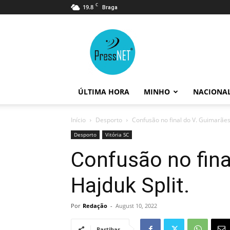
C
19.8
Braga
PressNET
ÚLTIMA HORA
MINHO
NACIONA
Início
Desporto
Confusão no final do V. Guimarães
Desporto
Vitória SC
Confusão no fina
Hajduk Split.
Por
Redação
-
August 10, 2022
Partihar