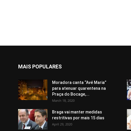
MAIS POPULARES
Moradora canta “Avé Maria”
para atenuar quarentena na
Praça do Bocage,...
March 18, 2020
Braga vai manter medidas
restritivas por mais 15 dias
April 29, 2020