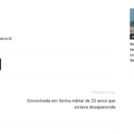
M
itória SC
Vi
te
co
Ga
Próximo artigo
Encontrada em Sintra militar de 23 anos que
estava desaparecida