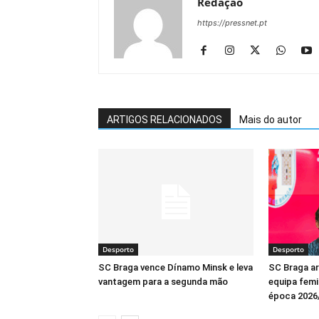
Redação
https://pressnet.pt
ARTIGOS RELACIONADOS
Mais do autor
Desporto
Desporto
SC Braga vence Dínamo Minsk e leva
SC Braga a
vantagem para a segunda mão
equipa femin
época 2026