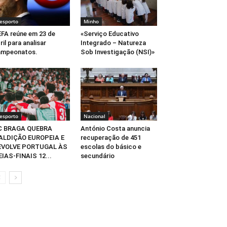
esporto
Minho
FA reúne em 23 de
«Serviço Educativo
ril para analisar
Integrado – Natureza
ampeonatos.
Sob Investigação (NSI)»
esporto
Nacional
C BRAGA QUEBRA
António Costa anuncia
ALDIÇÃO EUROPEIA E
recuperação de 451
EVOLVE PORTUGAL ÀS
escolas do básico e
IAS-FINAIS 12...
secundário