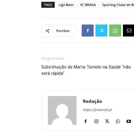
TAGS
Liga Bwin
SC BRAGA
Sporting Clube de B
Partihar
Artigo anterior
Substituição de Marta Temido na Saúde “não
será rápida”
Redação
https://pressnet.pt