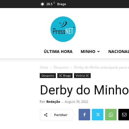
C
28.5
Braga
PressNET
ÚLTIMA HORA
MINHO
NACIONA
Início
Desporto
Derby do Minho antecipado para 
Desporto
SC Braga
Vitória SC
Derby do Minho
Por
Redação
-
August 30, 2022
Partihar