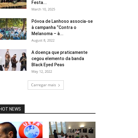
Festa...
March 10, 2025
Póvoa de Lanhoso associa-se
à campanha “Contra o
Melanoma – à...
August 8, 2022
A doença que praticamente
cegou elemento da banda
Black Eyed Peas
May 12, 2022
Carregar mais
HOT NEWS