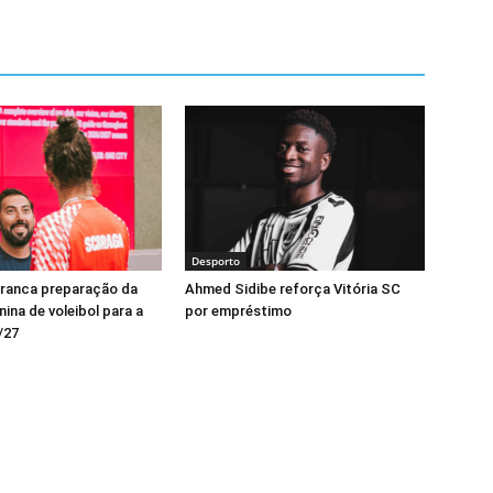
Desporto
rranca preparação da
Ahmed Sidibe reforça Vitória SC
ina de voleibol para a
por empréstimo
/27