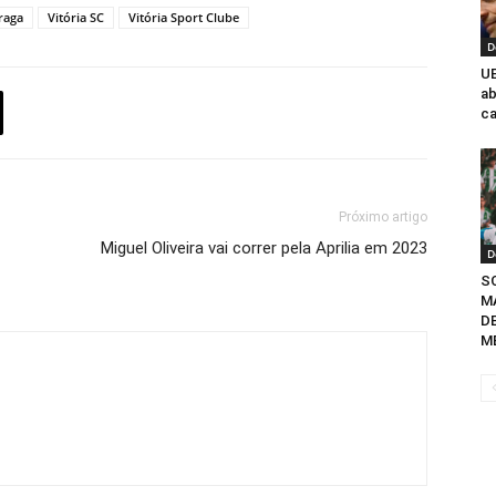
raga
Vitória SC
Vitória Sport Clube
D
UE
ab
c
Próximo artigo
Miguel Oliveira vai correr pela Aprilia em 2023
D
S
M
D
ME