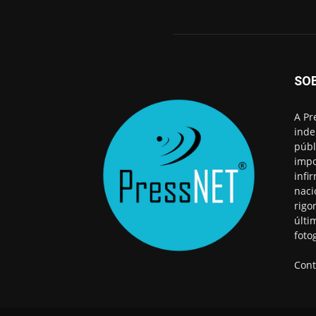
SO
A Pr
inde
públ
impo
infi
naci
rigo
últi
foto
Cont