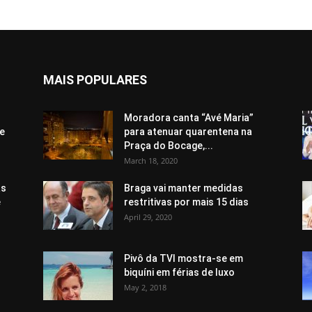
MAIS POPULARES
Moradora canta “Avé Maria”
e
para atenuar quarentena na
Praça do Bocage,...
March 18, 2020
as
Braga vai manter medidas
e
restritivas por mais 15 dias
April 29, 2020
Pivô da TVI mostra-se em
biquíni em férias de luxo
May 2, 2018