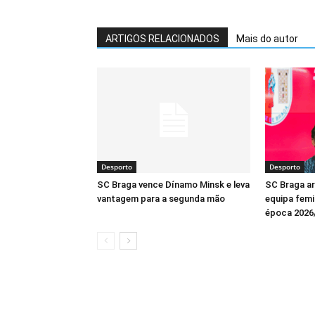
ARTIGOS RELACIONADOS
Mais do autor
Desporto
Desporto
SC Braga vence Dínamo Minsk e leva
SC Braga a
vantagem para a segunda mão
equipa femin
época 2026