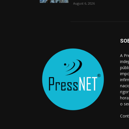
August 6, 2026
SO
A Pr
inde
públ
impo
infi
naci
rigo
hora
o se
Cont