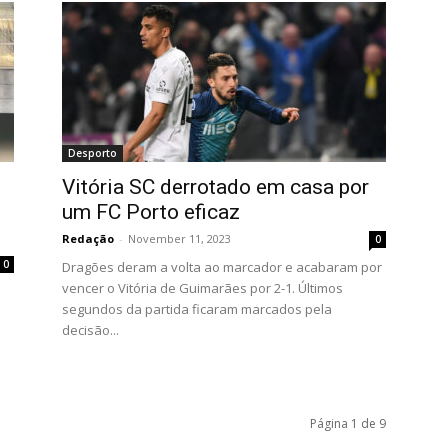
Desporto
Vitória SC derrotado em casa por
um FC Porto eficaz
Redação
-
November 11, 2023
0
0
Dragões deram a volta ao marcador e acabaram por
vencer o Vitória de Guimarães por 2-1. Últimos
segundos da partida ficaram marcados pela
decisão...
Página 1 de 9