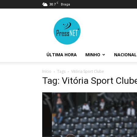
C
30.7
Braga
PressNET
ÚLTIMA HORA
MINHO
NACIONAL
Início
Tags
Vitória Sport Clube
Tag: Vitória Sport Club