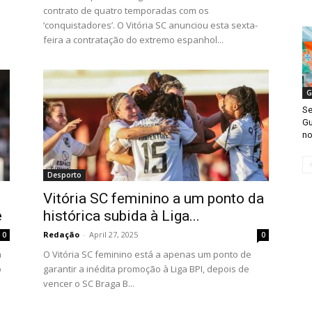
contrato de quatro temporadas com os
‘conquistadores’. O Vitória SC anunciou esta sexta-
feira a contratação do extremo espanhol...
G
Se
Gu
no
Desporto
Vitória SC feminino a um ponto da
e
histórica subida à Liga...
Redação
-
April 27, 2025
0
0
a
O Vitória SC feminino está a apenas um ponto de
o
garantir a inédita promoção à Liga BPI, depois de
vencer o SC Braga B...