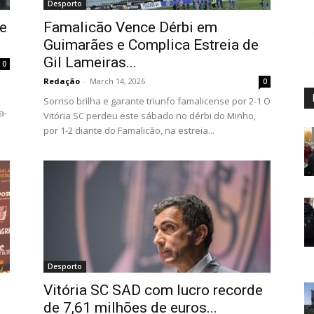
Desporto
de
Famalicão Vence Dérbi em
Guimarães e Complica Estreia de
Gil Lameiras...
0
Redação
-
March 14, 2026
0
Sorriso brilha e garante triunfo famalicense por 2-1 O
a-
Vitória SC perdeu este sábado no dérbi do Minho,
por 1-2 diante do Famalicão, na estreia...
Desporto
Vitória SC SAD com lucro recorde
de 7,61 milhões de euros...