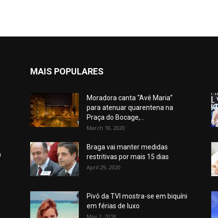
MAIS POPULARES
Moradora canta “Avé Maria”
para atenuar quarentena na
Praça do Bocage,...
March 18, 2020
Braga vai manter medidas
a
restritivas por mais 15 dias
April 29, 2020
Pivô da TVI mostra-se em biquíni
em férias de luxo
May 2, 2018