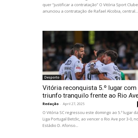
quer “justificar a contratação” O Vitória Sport Clube
anunciou a contratação de Rafael Alcobia, central...
Desporto
Vitória reconquista 5.º lugar com
triunfo tranquilo frente ao Rio Av
Redação
-
April 27, 2025
O Vitória SC regressou este domingo ao 5.º lugar d
Liga Portugal Betclic, ao vencer o Rio Ave por 3-0, n
Estádio D. Afonso...