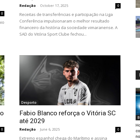
Redação
-
October 17, 2025
0
0
Receitas de transferências e participação na Liga
Conferência impulsionaram o melhor resultado
nio
financeiro da história da sociedade vimaranense. A
SAD do Vitória Sport Clube fechou...
Desporto
do
Fabio Blanco reforça o Vitória SC
B
até 2029
Ho
Redação
-
June 6, 2025
0
0
co
no
Extremo espanhol chega do Marítimo e assina