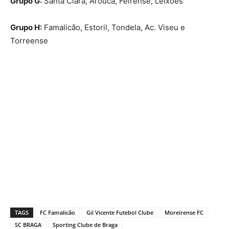
Grupo G:
Santa Clara, Arouca, Feirense, Leixões
Grupo H:
Famalicão, Estoril, Tondela, Ac. Viseu e
Torreense
TAGS
FC Famalicão
Gil Vicente Futebol Clube
Moreirense FC
SC BRAGA
Sporting Clube de Braga