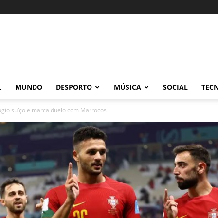
L
MUNDO
DESPORTO
MÚSICA
SOCIAL
TEC
elógio suíço e marca duelo com Marrocos