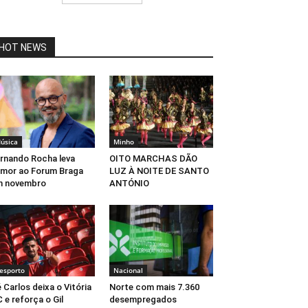
HOT NEWS
úsica
Minho
rnando Rocha leva
OITO MARCHAS DÃO
mor ao Forum Braga
LUZ À NOITE DE SANTO
m novembro
ANTÓNIO
esporto
Nacional
 Carlos deixa o Vitória
Norte com mais 7.360
 e reforça o Gil
desempregados