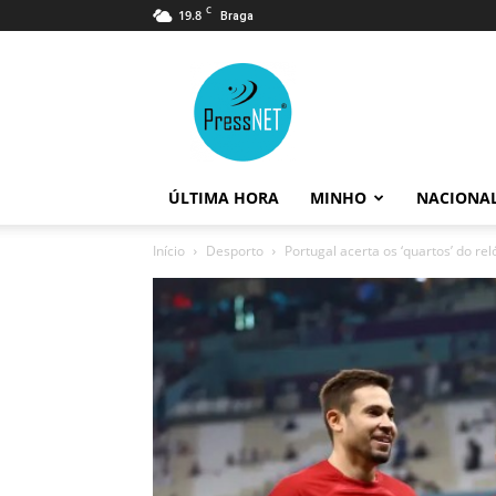
C
19.8
Braga
PressNET
ÚLTIMA HORA
MINHO
NACIONA
Início
Desporto
Portugal acerta os ‘quartos’ do r