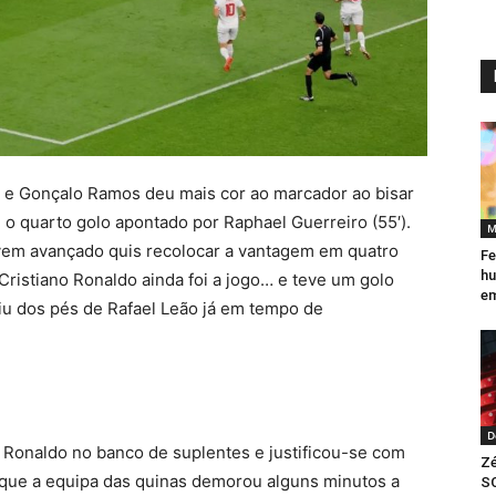
 e Gonçalo Ramos deu mais cor ao marcador ao bisar
 o quarto golo apontado por Raphael Guerreiro (55′).
M
ovem avançado quis recolocar a vantagem em quatro
Fe
hu
 Cristiano Ronaldo ainda foi a jogo… e teve um golo
e
giu dos pés de Rafael Leão já em tempo de
D
 Ronaldo no banco de suplentes e justificou-se com
Zé
que a equipa das quinas demorou alguns minutos a
SC