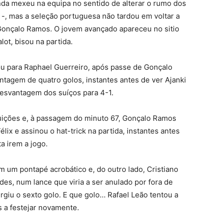
nda mexeu na equipa no sentido de alterar o rumo dos
-, mas a seleção portuguesa não tardou em voltar a
onçalo Ramos. O jovem avançado apareceu no sitio
lot, bisou na partida.
ou para Raphael Guerreiro, após passe de Gonçalo
agem de quatro golos, instantes antes de ver Ajanki
desvantagem dos suíços para 4-1.
tuições e, à passagem do minuto 67, Gonçalo Ramos
ix e assinou o hat-trick na partida, instantes antes
a irem a jogo.
om um pontapé acrobático e, do outro lado, Cristiano
des, num lance que viria a ser anulado por fora de
rgiu o sexto golo. E que golo… Rafael Leão tentou a
 a festejar novamente.