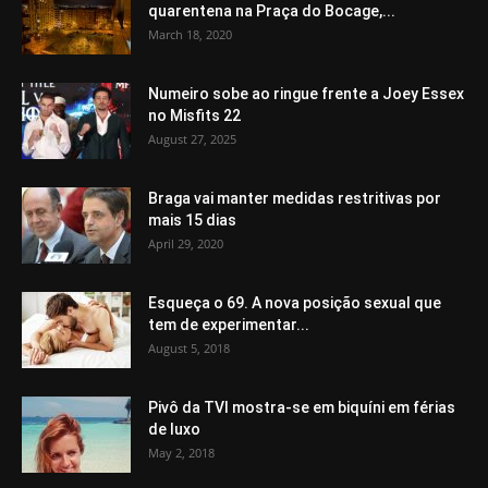
quarentena na Praça do Bocage,...
March 18, 2020
Numeiro sobe ao ringue frente a Joey Essex
no Misfits 22
August 27, 2025
Braga vai manter medidas restritivas por
mais 15 dias
April 29, 2020
Esqueça o 69. A nova posição sexual que
tem de experimentar...
August 5, 2018
Pivô da TVI mostra-se em biquíni em férias
de luxo
May 2, 2018