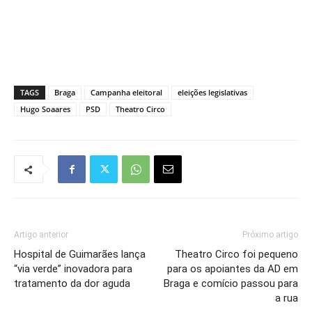
TAGS
Braga
Campanha eleitoral
eleições legislativas
Hugo Soaares
PSD
Theatro Circo
Artigo anterior
Próximo artigo
Hospital de Guimarães lança
Theatro Circo foi pequeno
“via verde” inovadora para
para os apoiantes da AD em
tratamento da dor aguda
Braga e comício passou para
a rua