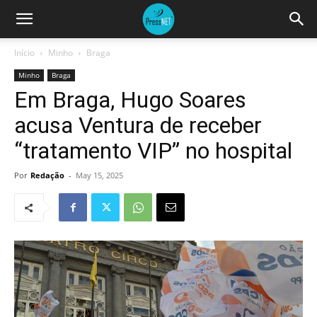
Início
Minho
Braga
Minho
Braga
Em Braga, Hugo Soares
acusa Ventura de receber
“tratamento VIP” no hospital
Por
Redação
-
May 15, 2025