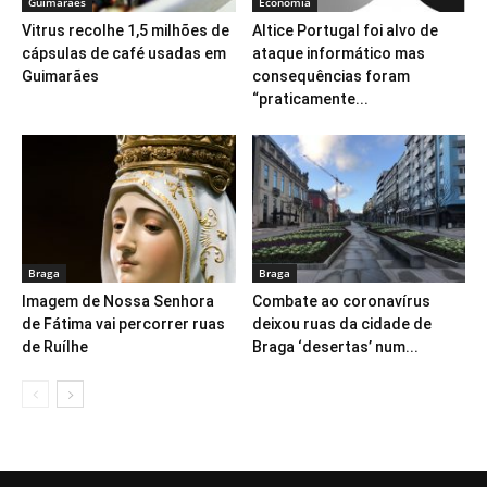
Guimarães
Economia
Vitrus recolhe 1,5 milhões de
Altice Portugal foi alvo de
cápsulas de café usadas em
ataque informático mas
Guimarães
consequências foram
“praticamente...
Braga
Braga
Imagem de Nossa Senhora
Combate ao coronavírus
de Fátima vai percorrer ruas
deixou ruas da cidade de
de Ruílhe
Braga ‘desertas’ num...