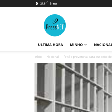
C
21.8
Braga
PressNET
ÚLTIMA HORA
MINHO
NACIONA
Início
Nacional
Prisão preventiva para suspeito d