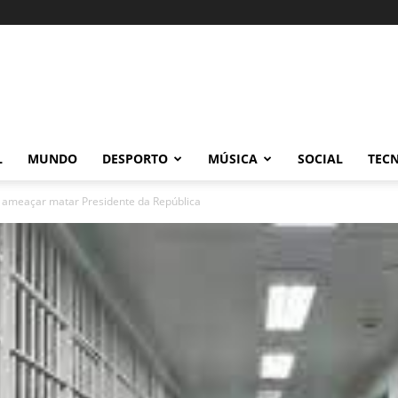
L
MUNDO
DESPORTO
MÚSICA
SOCIAL
TEC
e ameaçar matar Presidente da República