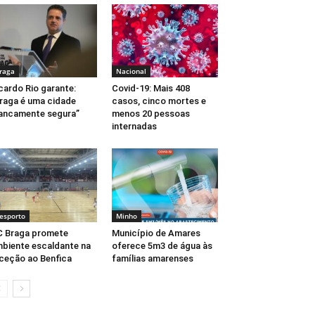
raga
Nacional
cardo Rio garante:
Covid-19: Mais 408
raga é uma cidade
casos, cinco mortes e
ancamente segura”
menos 20 pessoas
internadas
esporto
Minho
 Braga promete
Município de Amares
biente escaldante na
oferece 5m3 de água às
ceção ao Benfica
famílias amarenses