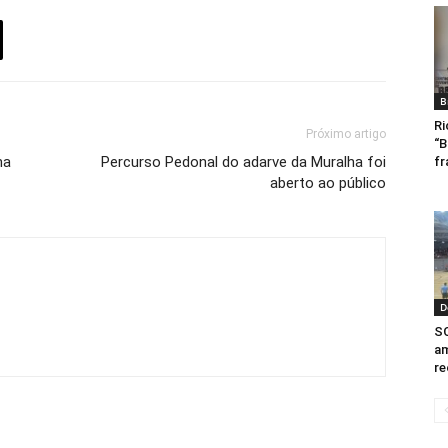
B
Ri
Próximo artigo
“B
na
Percurso Pedonal do adarve da Muralha foi
fr
aberto ao público
D
SC
am
re