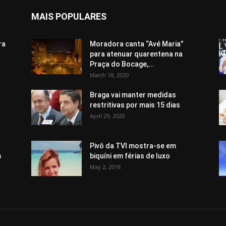
MAIS POPULARES
ra
Moradora canta “Avé Maria”
para atenuar quarentena na
Praça do Bocage,...
March 18, 2020
Braga vai manter medidas
restritivas por mais 15 dias
April 29, 2020
Pivô da TVI mostra-se em
s
biquíni em férias de luxo
May 2, 2018