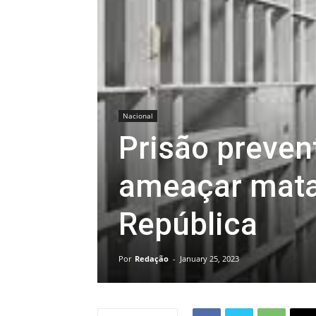
Nacional
Prisão preven
ameaçar mata
República
Por
Redação
-
January 25, 2023