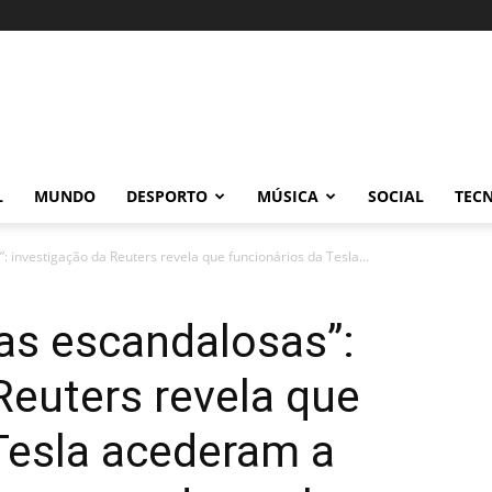
L
MUNDO
DESPORTO
MÚSICA
SOCIAL
TEC
: investigação da Reuters revela que funcionários da Tesla...
as escandalosas”:
Reuters revela que
Tesla acederam a