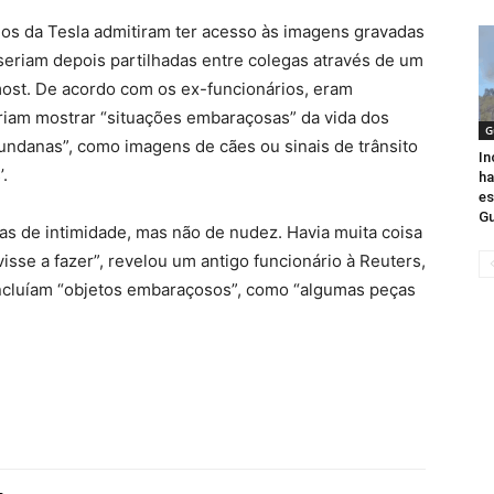
ios da Tesla admitiram ter acesso às imagens gravadas
seriam depois partilhadas entre colegas através de um
ost. De acordo com os ex-funcionários, eram
riam mostrar “situações embaraçosas” da vida dos
G
undanas”, como imagens de cães ou sinais de trânsito
In
.
ha
es
Gu
s de intimidade, mas não de nudez. Havia muita coisa
sse a fazer”, revelou um antigo funcionário à Reuters,
ncluíam “objetos embaraçosos”, como “algumas peças