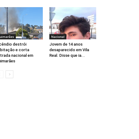
uimarães
Nacional
cêndio destrói
Jovem de 14 anos
bitação e corta
desaparecido em Vila
trada nacional em
Real. Disse que ia...
imarães