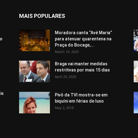
MAIS POPULARES
Moradora canta “Avé Maria”
ão
para atenuar quarentena na
Praça do Bocage,...
March 18, 2020
Braga vai manter medidas
restritivas por mais 15 dias
April 29, 2020
is
Pivô da TVI mostra-se em
biquíni em férias de luxo
May 2, 2018