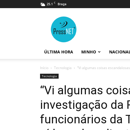
C
25.1
Braga
PressNET
ÚLTIMA HORA
MINHO
NACIONA
Início
Tecnologia
“Vi algumas coisas escandalosas”
Tecnologia
“Vi algumas cois
investigação da 
funcionários da 