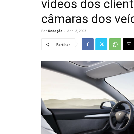
vídeos dos clien
câmaras dos veí
Por
Redação
-
April 8, 2023
Partihar