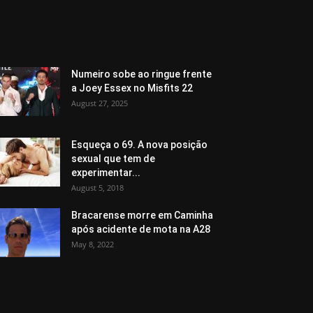
Numeiro sobe ao ringue frente
a Joey Essex no Misfits 22
August 27, 2025
Esqueça o 69. A nova posição
sexual que tem de
experimentar...
August 5, 2018
Bracarense morre em Caminha
após acidente de mota na A28
May 8, 2022