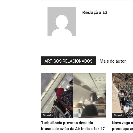
Redação E2
ARTIGOS RELACIONADOS
Mais do autor
Mundo
Mundo
Turbulência provoca descida
Nova vaga m
brusca de avião da Air India e faz 17
preocupa au