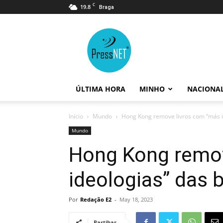
C
19.8
Braga
PressNET
ÚLTIMA HORA
MINHO
NACIONA
Início
Mundo
Hong Kong remove livros com “más id
Mundo
Hong Kong remov
ideologias” das b
Por
Redação E2
-
May 18, 2023
Partihar