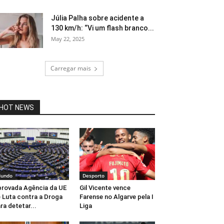
Júlia Palha sobre acidente a
130 km/h: “Vi um flash branco...
May 22, 2025
Carregar mais
HOT NEWS
undo
Desporto
rovada Agência da UE
Gil Vicente vence
 Luta contra a Droga
Farense no Algarve pela I
ra detetar...
Liga