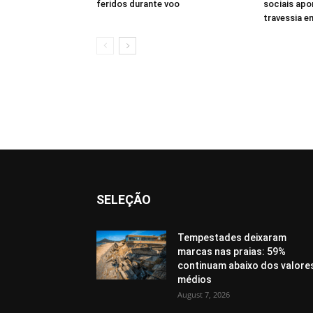
feridos durante voo
sociais apo
travessia 
SELEÇÃO
Tempestades deixaram
marcas nas praias: 59%
continuam abaixo dos valore
médios
August 7, 2026