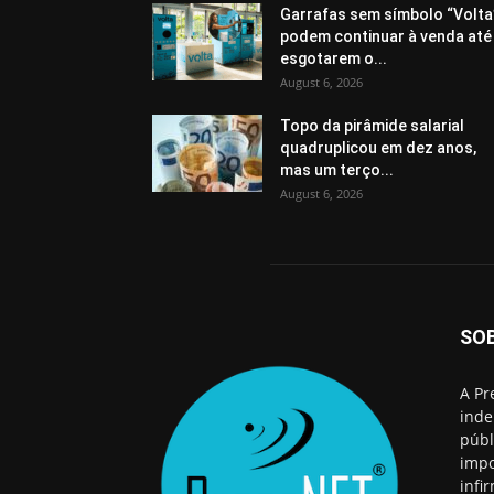
Garrafas sem símbolo “Volta
podem continuar à venda até
esgotarem o...
August 6, 2026
Topo da pirâmide salarial
quadruplicou em dez anos,
mas um terço...
August 6, 2026
SO
A Pr
inde
públ
impo
infi