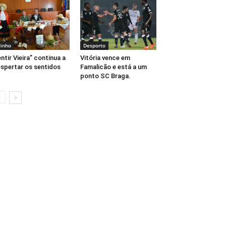
inho
Desporto
ntir Vieira” continua a
Vitória vence em
spertar os sentidos
Famalicão e está a um
ponto SC Braga.