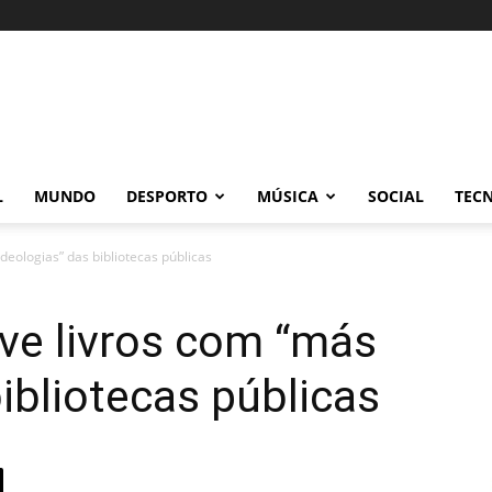
L
MUNDO
DESPORTO
MÚSICA
SOCIAL
TEC
eologias” das bibliotecas públicas
e livros com “más
ibliotecas públicas