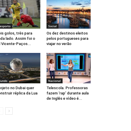
esporto
Social
is golos, três para
Os dez destinos eleitos
da lado. Assim foi o
pelos portugueses para
l Vicente-Paços...
viajar no verão
undo
Nacional
ojeto no Dubai quer
Telescola. Professoras
nstruir réplica da Lua
fazem ‘rap’ durante aula
de Inglês e vídeo é...