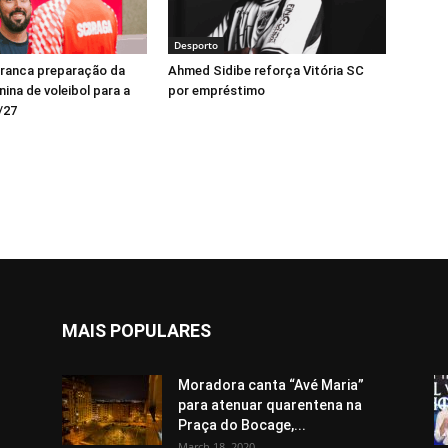
Desporto
rranca preparação da
Ahmed Sidibe reforça Vitória SC
ina de voleibol para a
por empréstimo
/27
MAIS POPULARES
Moradora canta “Avé Maria”
para atenuar quarentena na
Praça do Bocage,...
March 18, 2020