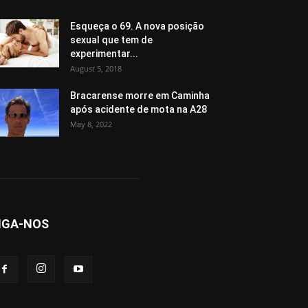
Esqueça o 69. A nova posição
sexual que tem de
experimentar...
August 5, 2018
Bracarense morre em Caminha
após acidente de mota na A28
May 8, 2022
IGA-NOS