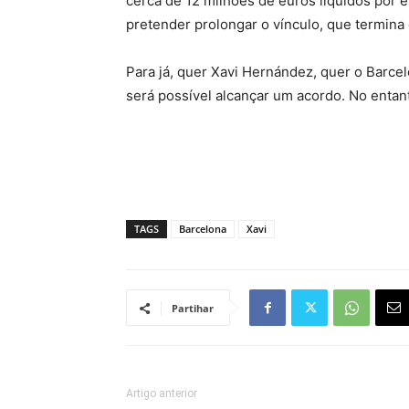
cerca de 12 milhões de euros líquidos por é
pretender prolongar o vínculo, que termina
Para já, quer Xavi Hernández, quer o Barcel
será possível alcançar um acordo. No entant
TAGS
Barcelona
Xavi
Partihar
Artigo anterior