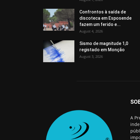
Confrontos à saída de
discoteca em Esposende
fazem um ferido e...
August 4, 2026
Sismo de magnitude 1,0
registado em Monção
August 3, 2026
SO
A Pr
inde
públ
impo