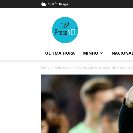
C
19.8
Braga
PressNET
ÚLTIMA HORA
MINHO
NACIONA
Início
Desporto
Xavi exige ordenado milionário e