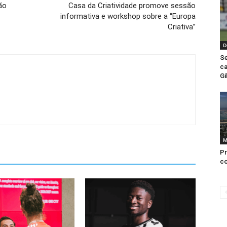
ão
Casa da Criatividade promove sessão
informativa e workshop sobre a “Europa
Criativa”
D
Se
ca
Gi
M
Pr
co