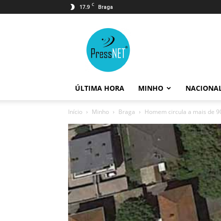
C
17.9
Braga
PressNET
ÚLTIMA HORA
MINHO
NACIONA
Início
Minho
Braga
Homem circula a mais de 90