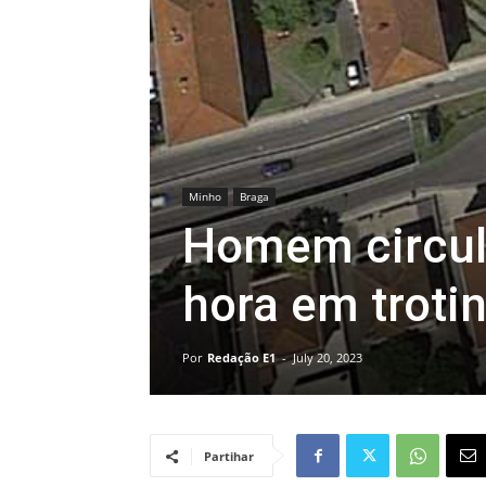
Minho
Braga
Homem circul
hora em troti
Por
Redação E1
-
July 20, 2023
Partihar