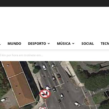
L
MUNDO
DESPORTO
MÚSICA
SOCIAL
TEC
 km por hora em trotinete em...