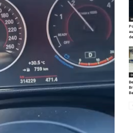
M
Po
au
de
D
Be
Br
Ba