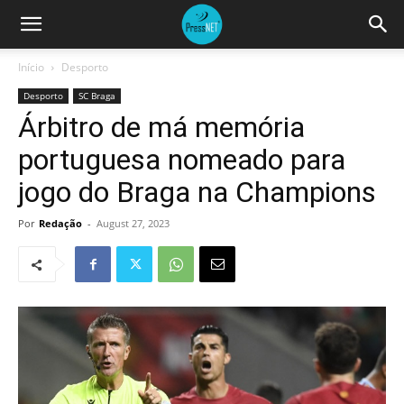
Início
Desporto
Desporto
SC Braga
Árbitro de má memória
portuguesa nomeado para
jogo do Braga na Champions
Por
Redação
-
August 27, 2023