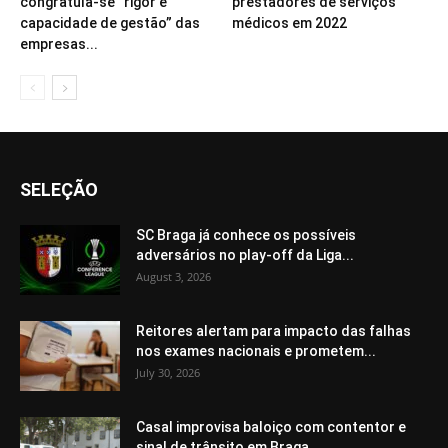
congratula-se “rigor e
prestadores de serviços
capacidade de gestão” das
médicos em 2022
empresas...
SELEÇÃO
SC Braga já conhece os possíveis
adversários no play-off da Liga...
August 3, 2026
Reitores alertam para impacto das falhas
nos exames nacionais e prometem...
July 30, 2026
Casal improvisa baloiço com contentor e
sinal de trânsito em Braga...