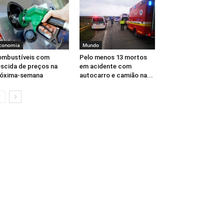
conomia
Mundo
ombustíveis com
Pelo menos 13 mortos
scida de preços na
em acidente com
róxima-semana
autocarro e camião na...