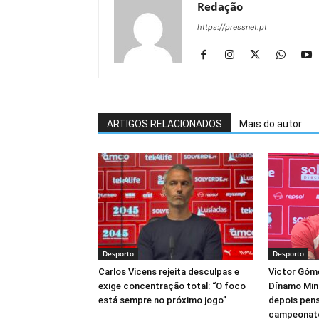
Redação
https://pressnet.pt
ARTIGOS RELACIONADOS
Mais do autor
Desporto
Desporto
Carlos Vicens rejeita desculpas e
Victor Góme
exige concentração total: “O foco
Dínamo Mins
está sempre no próximo jogo”
depois pen
campeonat