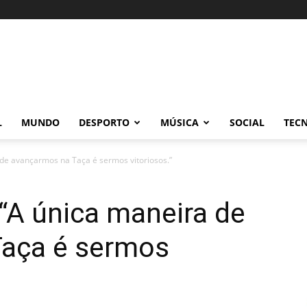
L
MUNDO
DESPORTO
MÚSICA
SOCIAL
TEC
 de avançarmos na Taça é sermos vitoriosos.”
“A única maneira de
aça é sermos