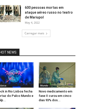
600 pessoas mortas em
ataque aéreo russo no teatro
de Mariupol
May 4, 2022
Carregar mais
HOT NEWS
úsica
Mundo
ck in Rio Lisboa fecha
Novo medicamento em
rtaz do Palco Mundo e
fase II curou em cinco
lp...
dias 93% dos...