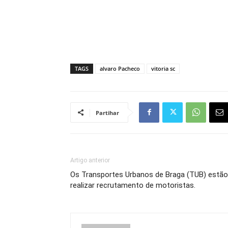
TAGS
alvaro Pacheco
vitoria sc
Partihar
Artigo anterior
Os Transportes Urbanos de Braga (TUB) estão
realizar recrutamento de motoristas.