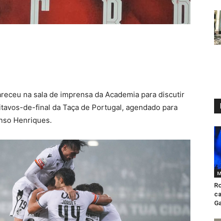
areceu na sala de imprensa da Academia para discutir
itavos-de-final da Taça de Portugal, agendado para
onso Henriques.
M
Ro
ca
Ga