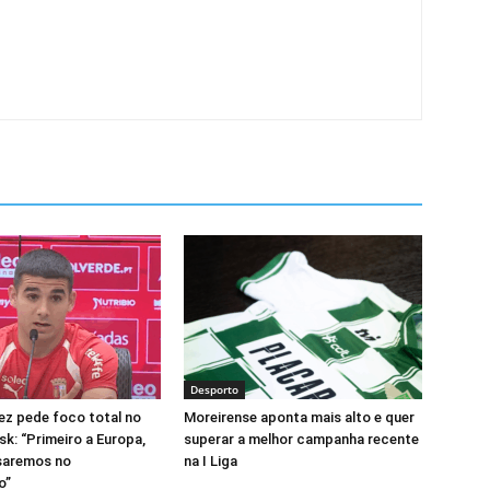
Desporto
z pede foco total no
Moreirense aponta mais alto e quer
k: “Primeiro a Europa,
superar a melhor campanha recente
saremos no
na I Liga
o”