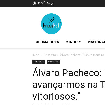
C
22.3
Braga
PressNET
ÚLTIMA HORA
MINHO
NACIONA
Início
Desporto
Álvaro Pacheco: “A única maneira
Desporto
Vitória SC
Álvaro Pacheco: 
avançarmos na T
vitoriosos.”