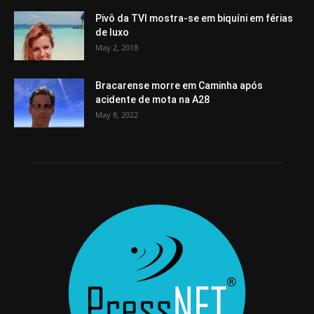
Pivô da TVI mostra-se em biquíni em férias
de luxo
May 2, 2018
Bracarense morre em Caminha após
acidente de mota na A28
May 8, 2022