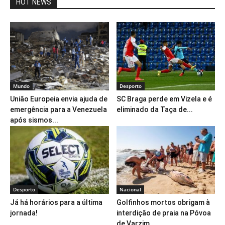
HOT NEWS
Mundo
Desporto
União Europeia envia ajuda de
SC Braga perde em Vizela e é
emergência para a Venezuela
eliminado da Taça de...
após sismos...
Desporto
Nacional
Já há horários para a última
Golfinhos mortos obrigam à
jornada!
interdição de praia na Póvoa
de Varzim