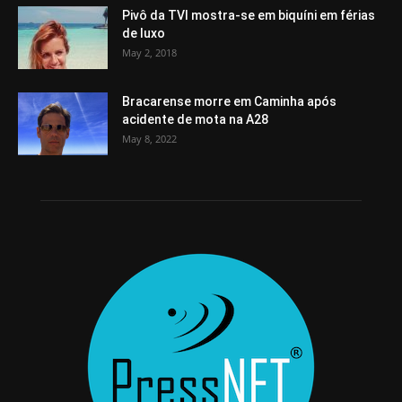
Pivô da TVI mostra-se em biquíni em férias
de luxo
May 2, 2018
Bracarense morre em Caminha após
acidente de mota na A28
May 8, 2022