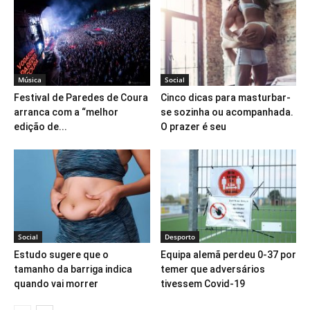
Música
Social
Festival de Paredes de Coura
Cinco dicas para masturbar-
arranca com a “melhor
se sozinha ou acompanhada.
edição de...
O prazer é seu
Social
Desporto
Estudo sugere que o
Equipa alemã perdeu 0-37 por
tamanho da barriga indica
temer que adversários
quando vai morrer
tivessem Covid-19