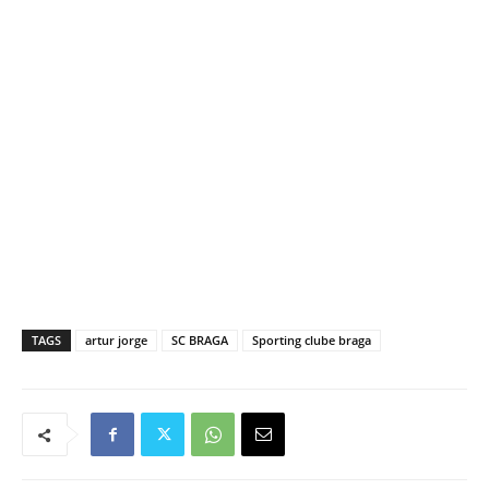
TAGS
artur jorge
SC BRAGA
Sporting clube braga