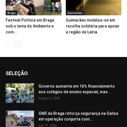
Braga
Guimarães
Festival Política em Braga
Guimarães mobiliza-se em
sob o lema do Ambiente e
recolha solidária para apoiar
com...
a região de Leiria
SELEÇÃO
Governo aumenta em 16% financiamento
aos colégios de ensino especial, mas...
August 6, 2026
GNR de Braga reforça segurança na Galiza
em operação conjunta com...
July 31, 2026