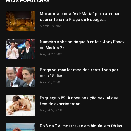
MAIS POPULARES
Moradora canta “Avé Maria” para atenuar
quarentena na Praça do Bocage,...
March 18, 2020
Numeiro sobe ao ringue frente a Joey Essex
no Misfits 22
August 27, 2025
Braga vai manter medidas restritivas por
mais 15 dias
April 29, 2020
Esqueça o 69. A nova posição sexual que
tem de experimentar...
August 5, 2018
Pivô da TVI mostra-se em biquíni em férias