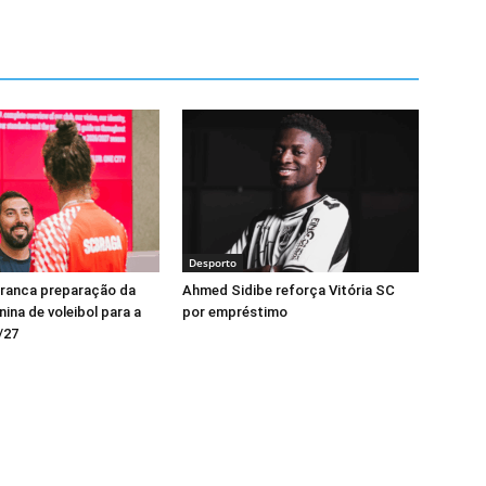
Desporto
rranca preparação da
Ahmed Sidibe reforça Vitória SC
ina de voleibol para a
por empréstimo
/27