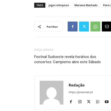
TAGS
jogos olimpicos
Mariana Machado
Paris 
Partihar
Artigo anterior
Festival Sudoeste revela horários dos
concertos: Campismo abre este Sábado
Redação
https://pressnet.pt