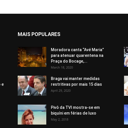
MAIS POPULARES
Moradora canta “Avé Maria”
para atenuar quarentena na
Praça do Bocage,...
March 18, 2020
Braga vai manter medidas
 e
restritivas por mais 15 dias
April 29, 2020
Pivô da TVI mostra-se em
biquíni em férias de luxo
May 2, 2018