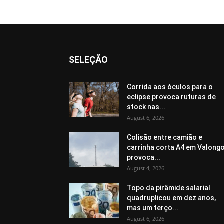
SELEÇÃO
Corrida aos óculos para o
eclipse provoca ruturas de
stock nas...
August 6, 2026
Colisão entre camião e
carrinha corta A4 em Valongo
provoca...
August 4, 2026
Topo da pirâmide salarial
quadruplicou em dez anos,
mas um terço...
August 6, 2026