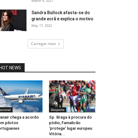
March 4, 2021
Sandra Bullock afasta-se do
grande ecrã e explica o motivo
May 17, 2022
Carregar mais
HOT NEWS
acional
Desporto
anair chega a acordo
Sp. Braga à procura do
m pilotos
pódio, Famalicão
rtugueses
‘protege’ lugar europeu
Vitória...