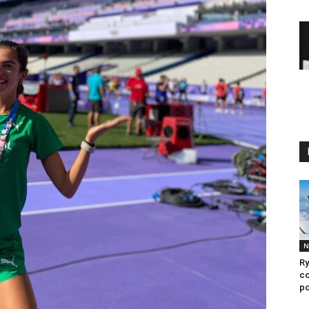
N
Ry
co
po