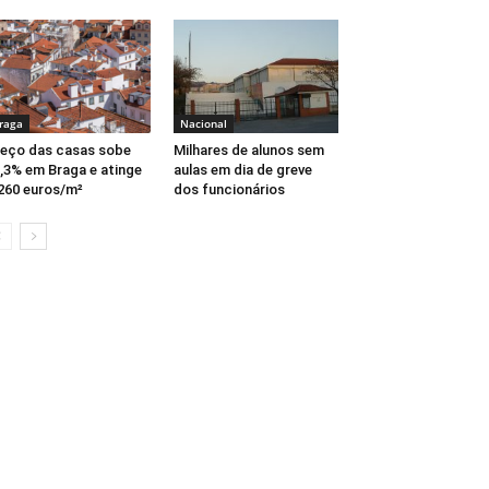
raga
Nacional
eço das casas sobe
Milhares de alunos sem
,3% em Braga e atinge
aulas em dia de greve
260 euros/m²
dos funcionários