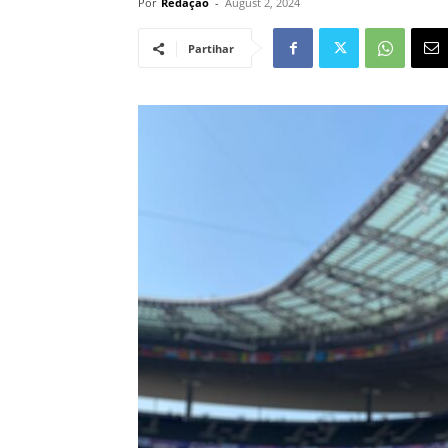
Por
Redação
-
August 2, 2024
Partihar