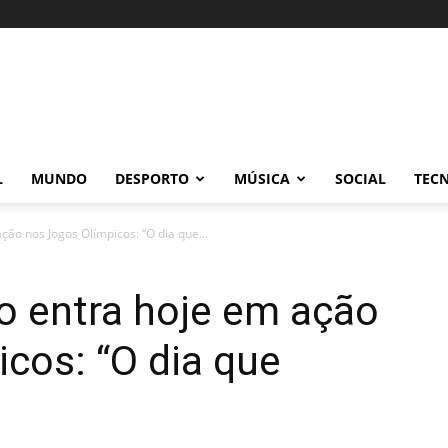
L
MUNDO
DESPORTO
MÚSICA
SOCIAL
TEC
o nos Jogos Olímpicos: “O dia que...
 entra hoje em ação
cos: “O dia que