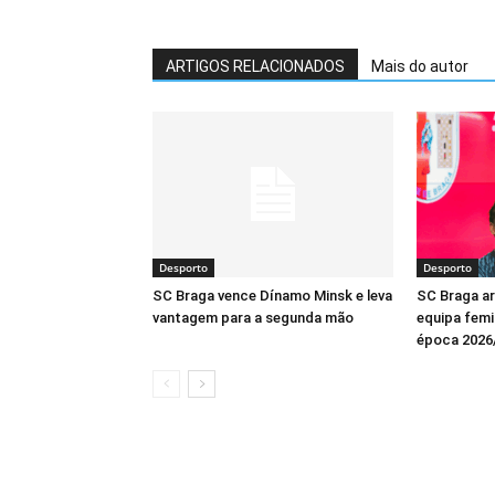
ARTIGOS RELACIONADOS
Mais do autor
Desporto
Desporto
SC Braga vence Dínamo Minsk e leva
SC Braga a
vantagem para a segunda mão
equipa femin
época 2026