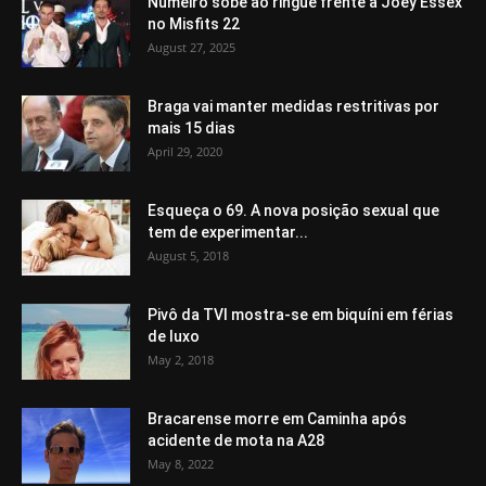
Numeiro sobe ao ringue frente a Joey Essex
no Misfits 22
August 27, 2025
Braga vai manter medidas restritivas por
mais 15 dias
April 29, 2020
Esqueça o 69. A nova posição sexual que
tem de experimentar...
August 5, 2018
Pivô da TVI mostra-se em biquíni em férias
de luxo
May 2, 2018
Bracarense morre em Caminha após
acidente de mota na A28
May 8, 2022