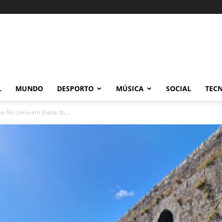
L
MUNDO
DESPORTO
MÚSICA
SOCIAL
TEC
 Rio Lima em Viana do...