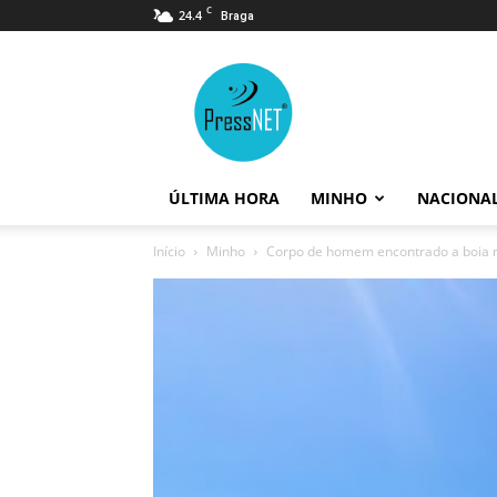
C
24.4
Braga
PressNET
ÚLTIMA HORA
MINHO
NACIONA
Início
Minho
Corpo de homem encontrado a boia no