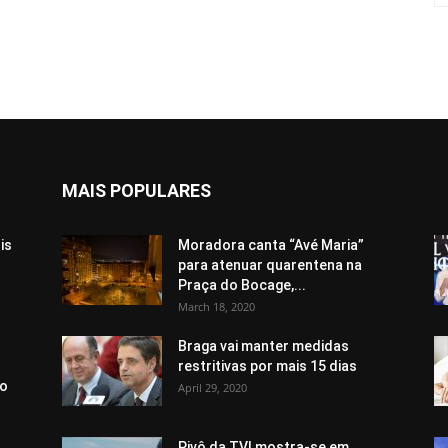
MAIS POPULARES
is
Moradora canta “Avé Maria”
para atenuar quarentena na
Praça do Bocage,...
March 18, 2020
Braga vai manter medidas
restritivas por mais 15 dias
io
April 29, 2020
Pivô da TVI mostra-se em