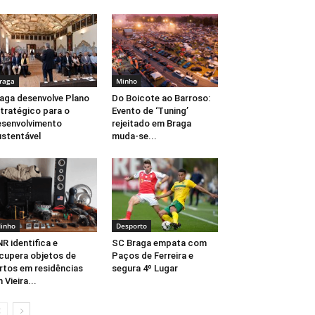
raga
Minho
aga desenvolve Plano
Do Boicote ao Barroso:
tratégico para o
Evento de ‘Tuning’
senvolvimento
rejeitado em Braga
stentável
muda-se...
inho
Desporto
R identifica e
SC Braga empata com
cupera objetos de
Paços de Ferreira e
rtos em residências
segura 4º Lugar
 Vieira...