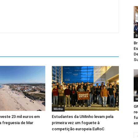
B
Br
Es
De
Su
M
GN
Minho
re
veste 23 mil euros em
Estudantes da UMinho levam pela
fu
a freguesia de Mar
primeira vez um foguete à
em
competição europeia EuRoC