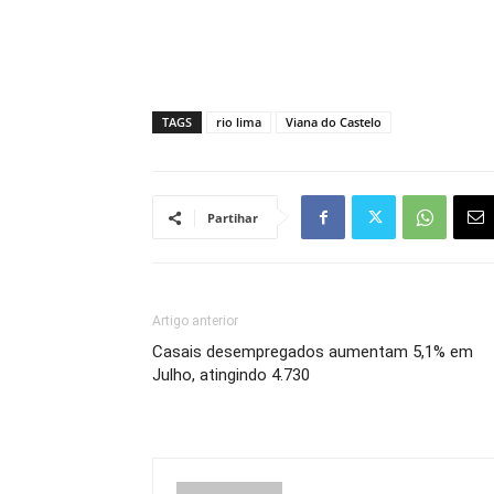
TAGS
rio lima
Viana do Castelo
Partihar
Artigo anterior
Casais desempregados aumentam 5,1% em
Julho, atingindo 4.730