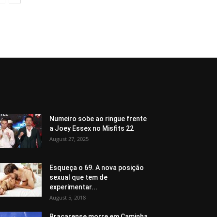
Numeiro sobe ao ringue frente
a Joey Essex no Misfits 22
August 27, 2025
Esqueça o 69. A nova posição
sexual que tem de
experimentar...
August 5, 2018
Bracarense morre em Caminha