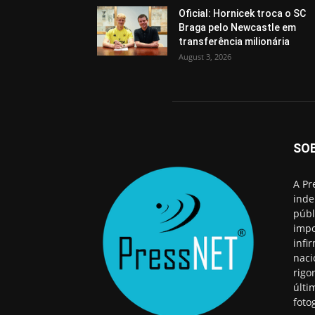
Oficial: Hornicek troca o SC
Braga pelo Newcastle em
transferência milionária
August 3, 2026
SO
A Pr
inde
públ
impo
infi
naci
rigo
últi
foto