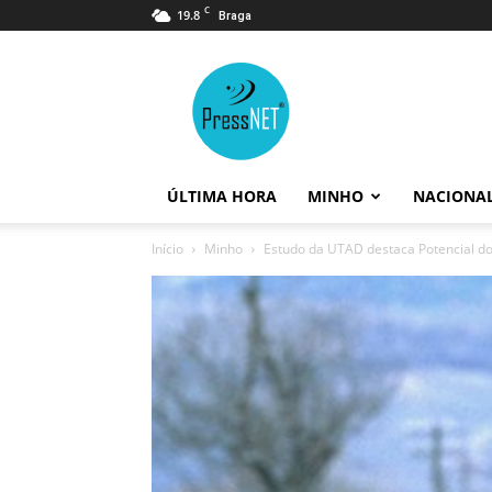
C
19.8
Braga
PressNET
ÚLTIMA HORA
MINHO
NACIONA
Início
Minho
Estudo da UTAD destaca Potencial do