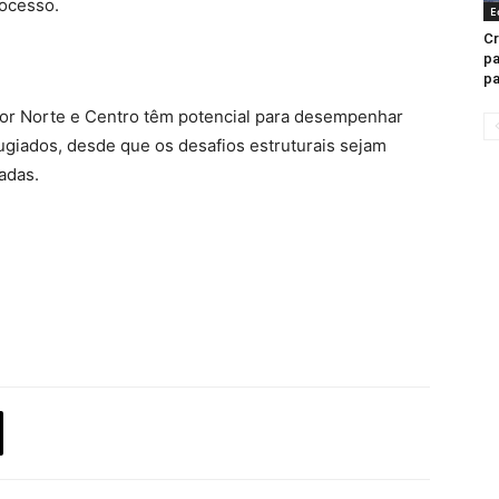
ocesso.
E
Cr
pa
pa
erior Norte e Centro têm potencial para desempenhar
ugiados, desde que os desafios estruturais sejam
adas.