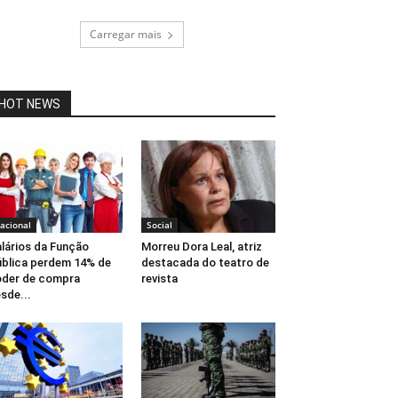
Carregar mais
HOT NEWS
acional
Social
lários da Função
Morreu Dora Leal, atriz
blica perdem 14% de
destacada do teatro de
der de compra
revista
sde...