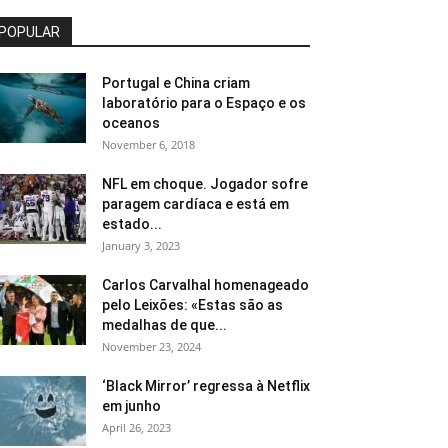
POPULAR
Portugal e China criam
laboratório para o Espaço e os
oceanos
November 6, 2018
NFL em choque. Jogador sofre
paragem cardíaca e está em
estado...
January 3, 2023
Carlos Carvalhal homenageado
pelo Leixões: «Estas são as
medalhas de que...
November 23, 2024
‘Black Mirror’ regressa à Netflix
em junho
April 26, 2023