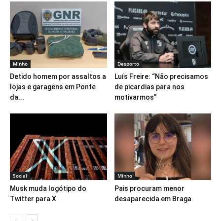
Minho
Desporto
Detido homem por assaltos a
Luís Freire: “Não precisamos
lojas e garagens em Ponte
de picardias para nos
da...
motivarmos”
Social
Minho
Musk muda logótipo do
Pais procuram menor
Twitter para X
desaparecida em Braga.