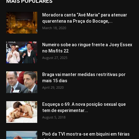
MAIS POPULARES
Moradora canta “Avé Maria” para atenuar
quarentena na Praça do Bocage,...
March 18, 2020
Numeiro sobe ao ringue frente a Joey Essex
no Misfits 22
August 27, 2025
Braga vai manter medidas restritivas por
mais 15 dias
April 29, 2020
Esqueça o 69. A nova posição sexual que
tem de experimentar...
August 5, 2018
Pivô da TVI mostra-se em biquíni em férias