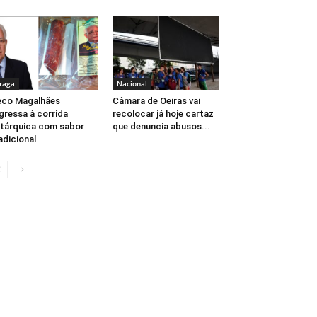
raga
Nacional
eco Magalhães
Câmara de Oeiras vai
gressa à corrida
recolocar já hoje cartaz
tárquica com sabor
que denuncia abusos...
adicional