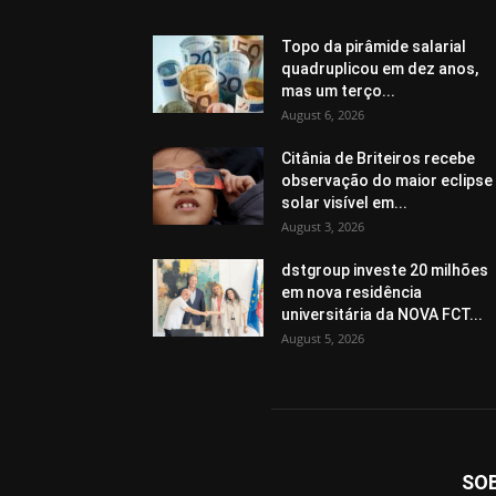
Topo da pirâmide salarial
quadruplicou em dez anos,
mas um terço...
August 6, 2026
Citânia de Briteiros recebe
observação do maior eclipse
solar visível em...
August 3, 2026
dstgroup investe 20 milhões
em nova residência
universitária da NOVA FCT...
August 5, 2026
SO