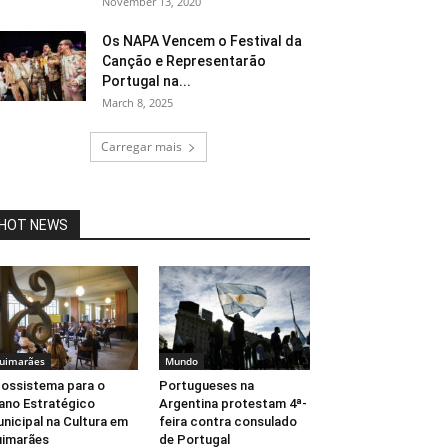
November 13, 2020
Os NAPA Vencem o Festival da
Canção e Representarão
Portugal na...
March 8, 2025
Carregar mais
HOT NEWS
uimarães
Mundo
ossistema para o
Portugueses na
ano Estratégico
Argentina protestam 4ª-
nicipal na Cultura em
feira contra consulado
imarães
de Portugal