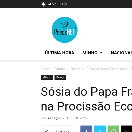
C
24.5
Braga
PressNET
ÚLTIMA HORA
MINHO
NACIONA
Início
Minho
Braga
Sósia do Papa Francisco s
Minho
Braga
Sósia do Papa F
na Procissão Ec
Por
Redação
-
April 18, 2025
Partihar