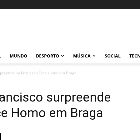
L
MUNDO
DESPORTO
MÚSICA
SOCIAL
TEC
urpreende na Procissão Ecce Homo em Braga
rancisco surpreende
ce Homo em Braga