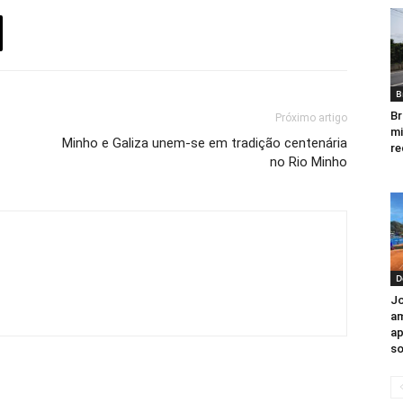
B
Br
Próximo artigo
mi
Minho e Galiza unem-se em tradição centenária
re
no Rio Minho
D
Jo
am
ap
so