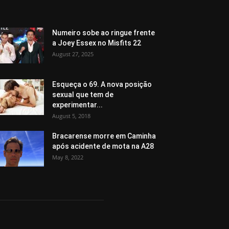
Numeiro sobe ao ringue frente
a Joey Essex no Misfits 22
August 27, 2025
Esqueça o 69. A nova posição
sexual que tem de
experimentar...
August 5, 2018
Bracarense morre em Caminha
após acidente de mota na A28
May 8, 2022