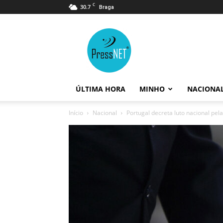
C
30.7
Braga
PressNET
ÚLTIMA HORA
MINHO
NACIONA
Início
Nacional
Portugal decreta luto nacional pela