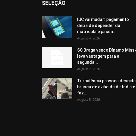
SELEÇÃO
IUC vai mudar: pagamento
deixa de depender da
matrícula e passa...
August 4, 2026
SC Braga vence Dínamo Minsk
leva vantagem para a
segunda...
August 7, 2026
Turbulência provoca descida
brusca de avião da Air India e
faz...
August 5, 2026