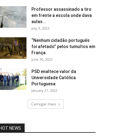
Professor assassinado a tiro
em frente a escola onde dava
aulas...
July 3, 2023
“Nenhum cidadão português
foi afetado” pelos tumultos em
França
June 30, 2023
PSD enaltece valor da
Universidade Católica
Portuguesa
January 21, 2022
Carregar mais
HOT NEWS