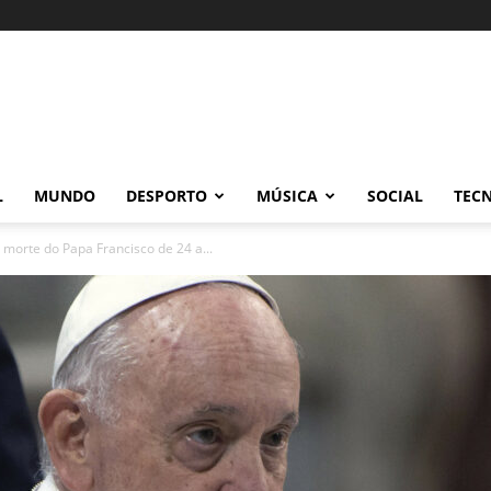
L
MUNDO
DESPORTO
MÚSICA
SOCIAL
TEC
 morte do Papa Francisco de 24 a...