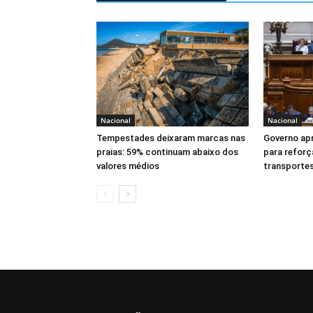
Nacional
Nacional
Tempestades deixaram marcas nas
Governo ap
praias: 59% continuam abaixo dos
para reforç
valores médios
transportes