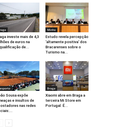
raga
Minho
aga investe mais de 4,3
Estudo revela percepção
lhões de euros na
‘altamente positiva’ dos
qualificação de...
Bracarenses sobre o
Turismo na...
esporto
Braga
ão Sousa expõe
Xiaomi abre em Braga a
eaças e insultos de
terceira Mi Store em
ostadores nas redes
Portugal. É...
ciais:...