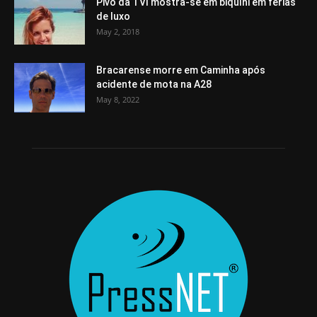
Pivô da TVI mostra-se em biquíni em férias
de luxo
May 2, 2018
Bracarense morre em Caminha após
acidente de mota na A28
May 8, 2022