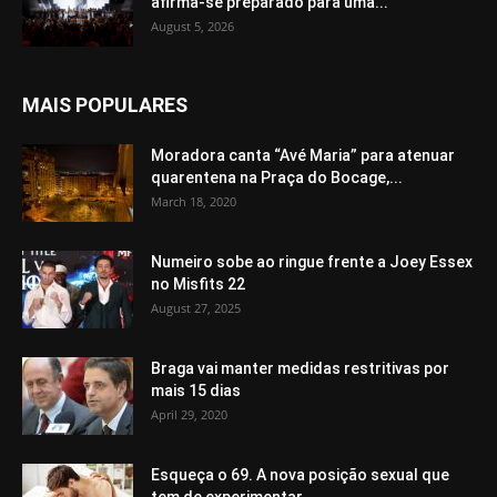
afirma-se preparado para uma...
August 5, 2026
MAIS POPULARES
Moradora canta “Avé Maria” para atenuar
quarentena na Praça do Bocage,...
March 18, 2020
Numeiro sobe ao ringue frente a Joey Essex
no Misfits 22
August 27, 2025
Braga vai manter medidas restritivas por
mais 15 dias
April 29, 2020
Esqueça o 69. A nova posição sexual que
tem de experimentar...