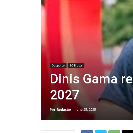
Desporto
SC Braga
Dinis Gama r
2027
Por
Redação
-
June 25, 2025