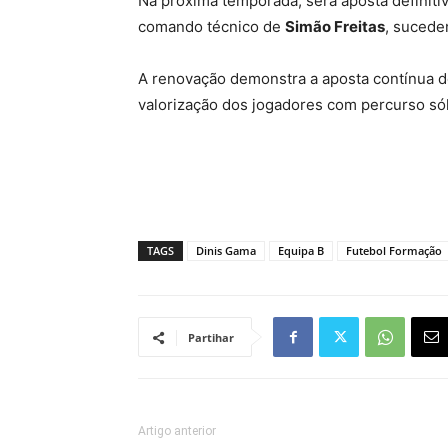
Na próxima temporada, será aposta definiti
comando técnico de
Simão Freitas
, sucede
A renovação demonstra a aposta contínua d
valorização dos jogadores com percurso sól
TAGS
Dinis Gama
Equipa B
Futebol Formação
Partihar
Artigo anterior