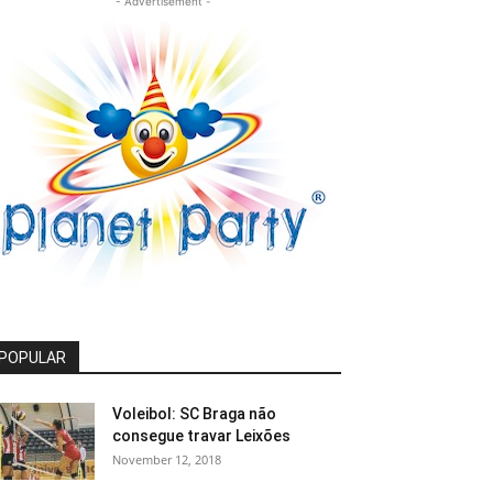
- Advertisement -
POPULAR
Voleibol: SC Braga não
consegue travar Leixões
November 12, 2018