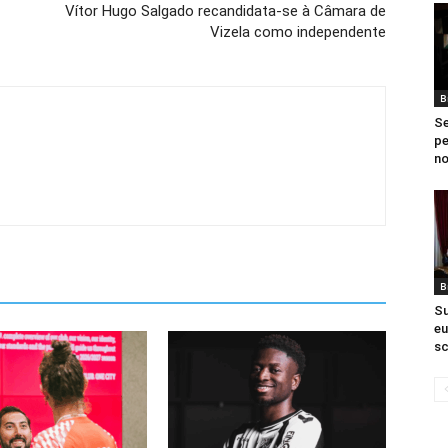
Vítor Hugo Salgado recandidata-se à Câmara de
Vizela como independente
B
Se
pe
no
B
Su
eu
sc