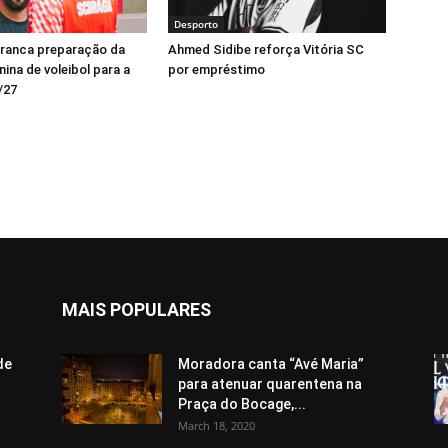
Desporto
rranca preparação da
Ahmed Sidibe reforça Vitória SC
ina de voleibol para a
por empréstimo
/27
MAIS POPULARES
de
Moradora canta “Avé Maria”
para atenuar quarentena na
Praça do Bocage,...
March 18, 2020