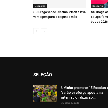
Desporto
Desporto
SC Braga vence Dínamo Minsk e leva
SC Braga a
vantagem para a segunda mão
equipa femin
época 2026
SELEÇÃO
UMinho promove 15 Escolas 
Verão e reforça aposta na
internacionalização...
August 6, 2026