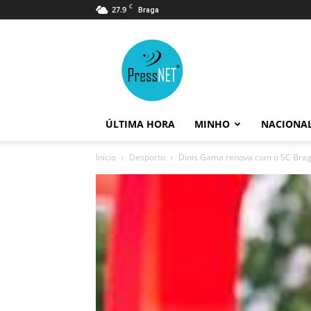
C
27.9
Braga
PressNET
ÚLTIMA HORA
MINHO
NACIONA
Início
Desporto
Dinis Gama renova com o SC Brag