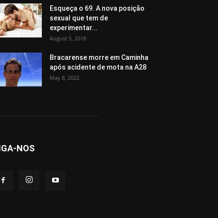
Esqueça o 69. A nova posição
sexual que tem de
experimentar...
August 5, 2018
Bracarense morre em Caminha
após acidente de mota na A28
May 8, 2022
IGA-NOS