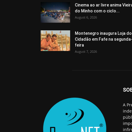
Cinema ao ar livre anima Vieir
do Minho com o ciclo...
August 6, 2026
Montenegro inaugura Loja do
Cidadão em Fafe na segunda
feira
August 7, 2026
SO
A Pr
inde
públ
impo
infi