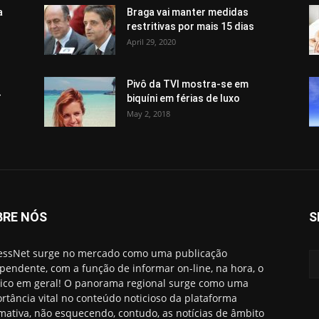
a
Braga vai manter medidas
restritivas por mais 15 dias
April 29, 2020
Pivô da TVI mostra-se em
-
biquíni em férias de luxo
May 2, 2018
BRE NÓS
S
essNet surge no mercado como uma publicação
pendente, com a função de informar on-line, na hora, o
ico em geral! O panorama regional surge como uma
rtância vital no conteúdo noticioso da plataforma
rmativa, não esquecendo, contudo, as notícias de âmbito