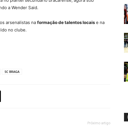
va no plantel secundário bracarense, agora sob
ndo a Wender Said.
os arsenalistas na
formação de talentos locais
e na
ido no clube.
SC BRAGA
Próximo artigo