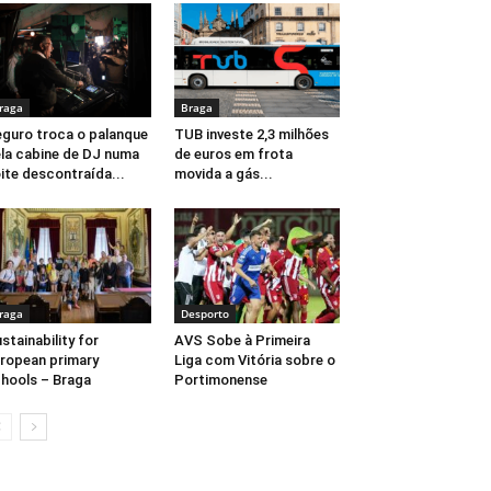
raga
Braga
guro troca o palanque
TUB investe 2,3 milhões
la cabine de DJ numa
de euros em frota
ite descontraída...
movida a gás...
raga
Desporto
stainability for
AVS Sobe à Primeira
ropean primary
Liga com Vitória sobre o
hools – Braga
Portimonense