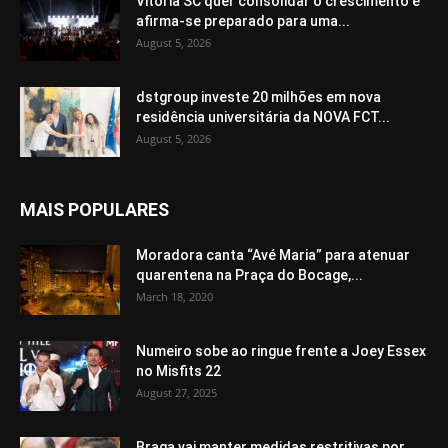
Vitória SC quer consolidar o crescimento e
afirma-se preparado para uma...
August 5, 2026
dstgroup investe 20 milhões em nova
residência universitária da NOVA FCT...
August 5, 2026
MAIS POPULARES
Moradora canta “Avé Maria” para atenuar
quarentena na Praça do Bocage,...
March 18, 2020
Numeiro sobe ao ringue frente a Joey Essex
no Misfits 22
August 27, 2025
Braga vai manter medidas restritivas por