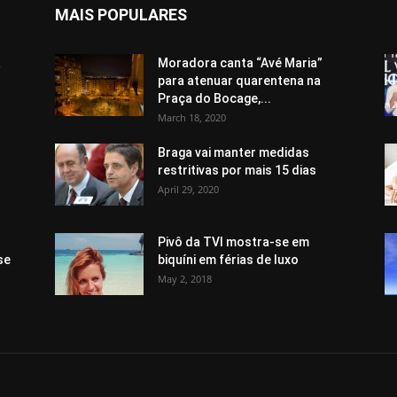
MAIS POPULARES
a
Moradora canta “Avé Maria”
para atenuar quarentena na
Praça do Bocage,...
March 18, 2020
Braga vai manter medidas
restritivas por mais 15 dias
April 29, 2020
Pivô da TVI mostra-se em
se
biquíni em férias de luxo
May 2, 2018