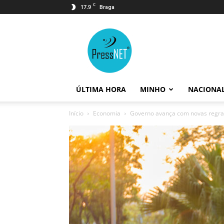
C
17.9
Braga
PressNET
ÚLTIMA HORA
MINHO
NACIONA
Início
Economia
Governo avança com novas regras