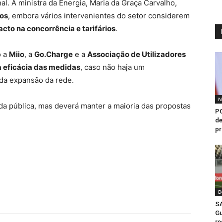
nal. A ministra da Energia, Maria da Graça Carvalho,
ços
, embora vários intervenientes do setor considerem
acto na concorrência e tarifários
.
o a
Miio
, a
Go.Charge
e a
Associação de Utilizadores
a eficácia das medidas
, caso não haja um
da expansão da rede.
N
ada pública, mas deverá manter a maioria das propostas
PC
de
pr
D
SA
Gu
re