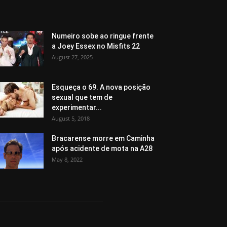
Numeiro sobe ao ringue frente
a Joey Essex no Misfits 22
August 27, 2025
Esqueça o 69. A nova posição
sexual que tem de
experimentar...
August 5, 2018
Bracarense morre em Caminha
após acidente de mota na A28
May 8, 2022