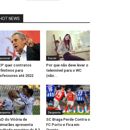
HOT NEWS
acional
Social
P quer contratos
Por que não deve levar o
finitivos para
telemóvel para o WC
ofessores até 2022
(não...
esporto
Desporto
D do Vitória de
SC Braga Perde Contra o
imarães apresenta
FC Porto e Fica em
sultado negativo de 8,2
Quarto...