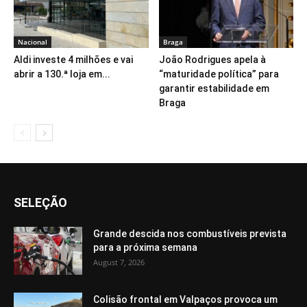
Nacional
Braga
Aldi investe 4 milhões e vai
João Rodrigues apela à
abrir a 130.ª loja em...
“maturidade política” para
garantir estabilidade em
Braga
SELEÇÃO
Grande descida nos combustíveis prevista
para a próxima semana
August 7, 2026
Colisão frontal em Valpaços provoca um