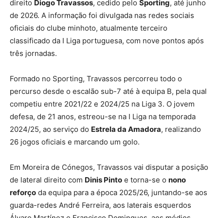
direito
Diogo Travassos
, cedido pelo
Sporting
, até junho
de 2026. A informação foi divulgada nas redes sociais
oficiais do clube minhoto, atualmente terceiro
classificado da I Liga portuguesa, com nove pontos após
três jornadas.
Formado no Sporting, Travassos percorreu todo o
percurso desde o escalão sub-7 até à equipa B, pela qual
competiu entre 2021/22 e 2024/25 na Liga 3. O jovem
defesa, de 21 anos, estreou-se na I Liga na temporada
2024/25, ao serviço do
Estrela da Amadora
, realizando
26 jogos oficiais e marcando um golo.
Em Moreira de Cónegos, Travassos vai disputar a posição
de lateral direito com
Dinis Pinto
e torna-se o
nono
reforço
da equipa para a época 2025/26, juntando-se aos
guarda-redes André Ferreira, aos laterais esquerdos
Álvaro Martínez e Francisco Domingues, aos médios