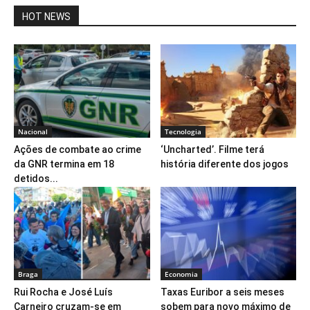
HOT NEWS
Nacional
Tecnologia
Ações de combate ao crime
‘Uncharted’. Filme terá
da GNR termina em 18
história diferente dos jogos
detidos...
Braga
Economia
Rui Rocha e José Luís
Taxas Euribor a seis meses
Carneiro cruzam-se em
sobem para novo máximo de