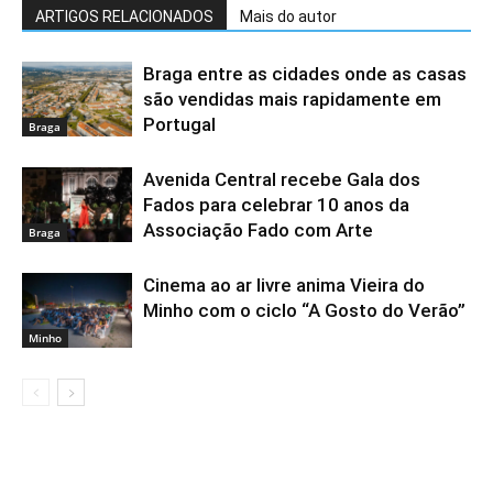
ARTIGOS RELACIONADOS
Mais do autor
Braga entre as cidades onde as casas
são vendidas mais rapidamente em
Portugal
Braga
Avenida Central recebe Gala dos
Fados para celebrar 10 anos da
Associação Fado com Arte
Braga
Cinema ao ar livre anima Vieira do
Minho com o ciclo “A Gosto do Verão”
Minho