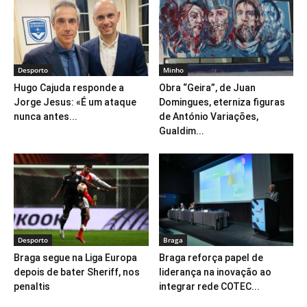
Desporto
Minho
Hugo Cajuda responde a
Obra “Geira”, de Juan
Jorge Jesus: «É um ataque
Domingues, eterniza figuras
nunca antes...
de António Variações,
Gualdim...
Desporto
Braga
Braga segue na Liga Europa
Braga reforça papel de
depois de bater Sheriff, nos
liderança na inovação ao
penaltis
integrar rede COTEC...