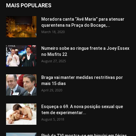
MAIS POPULARES
Moradora canta “Avé Maria” para atenuar
quarentena na Praça do Bocage,...
March 18, 2020
Numeiro sobe ao ringue frente a Joey Essex
no Misfits 22
August 27, 2025
Braga vai manter medidas restritivas por
mais 15 dias
April 29, 2020
Esqueça o 69. A nova posição sexual que
tem de experimentar...
August 5, 2018
Pivô da TVI mostra-se em biquíni em férias