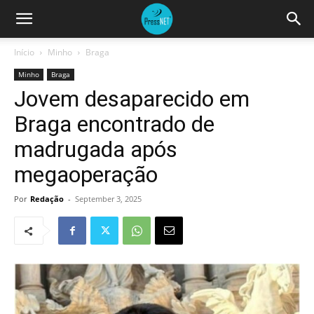
Início
Minho
Braga
Minho
Braga
Jovem desaparecido em
Braga encontrado de
madrugada após
megaoperação
Por
Redação
-
September 3, 2025