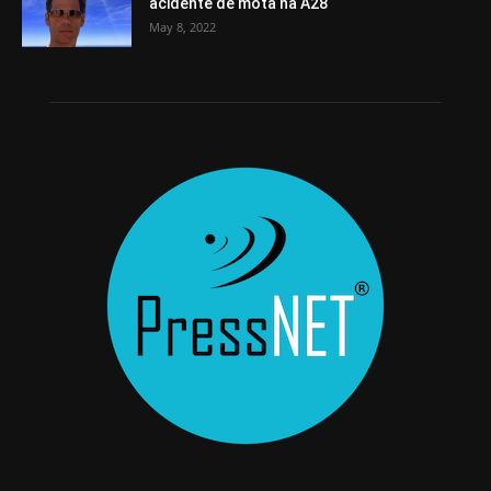
acidente de mota na A28
May 8, 2022