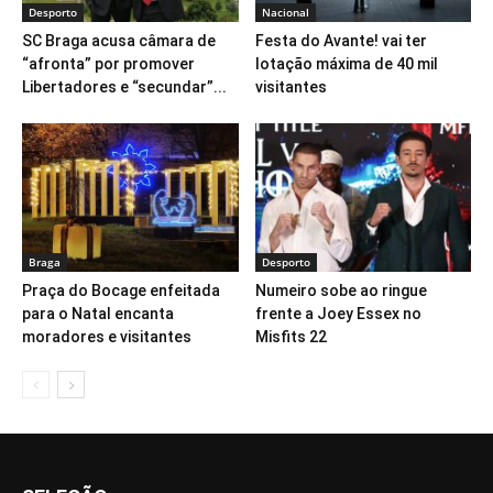
Desporto
Nacional
SC Braga acusa câmara de
Festa do Avante! vai ter
“afronta” por promover
lotação máxima de 40 mil
Libertadores e “secundar”...
visitantes
Braga
Desporto
Praça do Bocage enfeitada
Numeiro sobe ao ringue
para o Natal encanta
frente a Joey Essex no
moradores e visitantes
Misfits 22