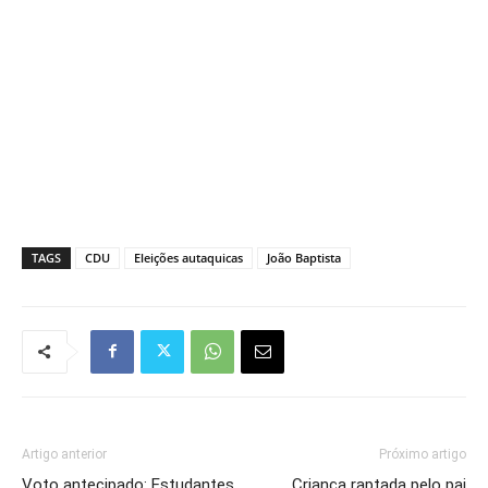
TAGS
CDU
Eleições autaquicas
João Baptista
Artigo anterior
Próximo artigo
Voto antecipado: Estudantes
Criança raptada pelo pai