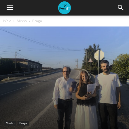
Início
Minho
Braga
Minho
Braga