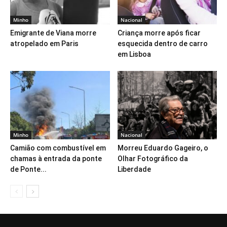
Minho
Nacional
Emigrante de Viana morre
Criança morre após ficar
atropelado em Paris
esquecida dentro de carro
em Lisboa
Minho
Nacional
Camião com combustível em
Morreu Eduardo Gageiro, o
chamas à entrada da ponte
Olhar Fotográfico da
de Ponte...
Liberdade