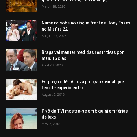
March 18, 2020
Numeiro sobe ao ringue frente a Joey Essex
no Misfits 22
August 27, 2025
Braga vai manter medidas restritivas por
mais 15 dias
April 29, 2020
Esqueça o 69. A nova posição sexual que
tem de experimentar...
August 5, 2018
Pivô da TVI mostra-se em biquíni em férias
de luxo
May 2, 2018