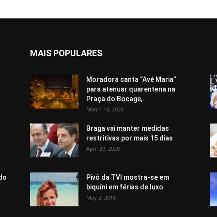
MAIS POPULARES
Moradora canta “Avé Maria”
para atenuar quarentena na
Praça do Bocage,...
March 18, 2020
Braga vai manter medidas
restritivas por mais 15 dias
April 29, 2020
do
Pivô da TVI mostra-se em
biquíni em férias de luxo
May 2, 2018