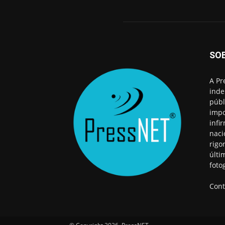
SO
A Pr
inde
públ
impo
infi
naci
rigo
últi
foto
Cont