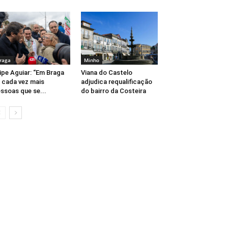
raga
Minho
lipe Aguiar: “Em Braga
Viana do Castelo
 cada vez mais
adjudica requalificação
ssoas que se...
do bairro da Costeira