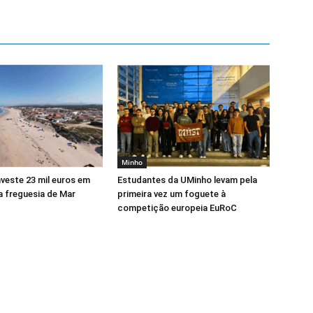
Minho
veste 23 mil euros em
Estudantes da UMinho levam pela
a freguesia de Mar
primeira vez um foguete à
competição europeia EuRoC