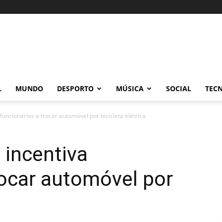
L
MUNDO
DESPORTO
MÚSICA
SOCIAL
TEC
uncionários a trocar automóvel por bicicleta elétrica
 incentiva
rocar automóvel por