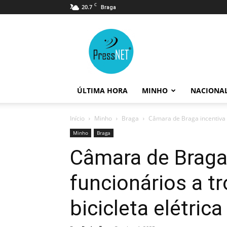
C
20.7
Braga
PressNET
ÚLTIMA HORA
MINHO
NACIONA
Início
Minho
Braga
Câmara de Braga incentiva f
Minho
Braga
Câmara de Braga
funcionários a t
bicicleta elétrica