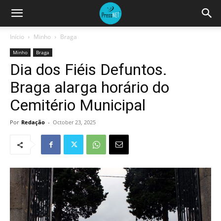
Início
Minho
Braga
Minho
Braga
Dia dos Fiéis Defuntos.
Braga alarga horário do
Cemitério Municipal
Por
Redação
-
October 23, 2025