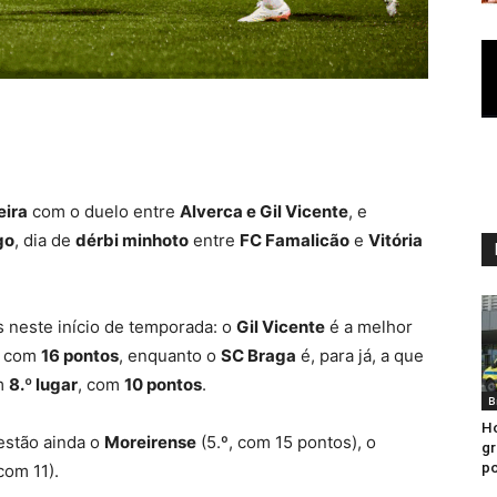
eira
com o duelo entre
Alverca e Gil Vicente
, e
go
, dia de
dérbi minhoto
entre
FC Famalicão
e
Vitória
 neste início de temporada: o
Gil Vicente
é a melhor
com
16 pontos
, enquanto o
SC Braga
é, para já, a que
m
8.º lugar
, com
10 pontos
.
B
H
estão ainda o
Moreirense
(5.º, com 15 pontos), o
gr
po
 com 11).