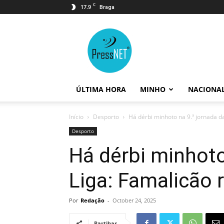
C
17.9
Braga
PressNET
ÚLTIMA HORA
MINHO
NACIONA
Início
Desporto
Há dérbi minhoto na 9.ª jornada da
Desporto
Há dérbi minhoto
Liga: Famalicão 
Por
Redação
-
October 24, 2025
Partihar