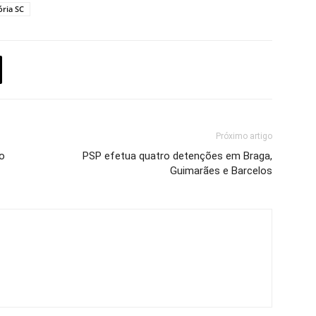
ória SC
Próximo artigo
do
PSP efetua quatro detenções em Braga,
Guimarães e Barcelos