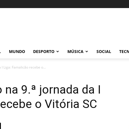
L
MUNDO
DESPORTO
MÚSICA
SOCIAL
TEC
 I Liga: Famalicão recebe o...
 na 9.ª jornada da I
recebe o Vitória SC