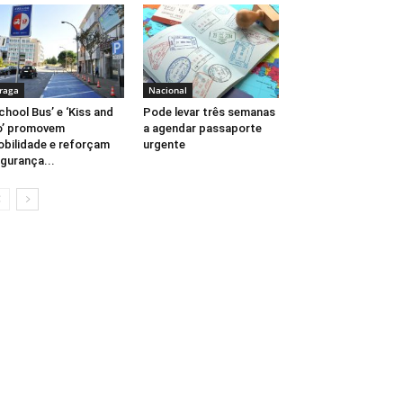
raga
Nacional
chool Bus’ e ‘Kiss and
Pode levar três semanas
o’ promovem
a agendar passaporte
bilidade e reforçam
urgente
gurança...