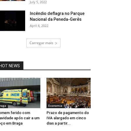
July 5, 2022
Incêndio deflagra no Parque
Nacional da Peneda-Gerês
April 4, 2022
Carregar mais
HOT NEWS
raga
Economia
omem ferido com
Prazo de pagamento do
avidade após cair a um
IVA alargado em cinco
ço em Braga
dias a partir...