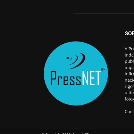
SO
A Pr
inde
públ
impo
infi
naci
rigo
últi
foto
Cont