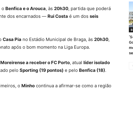
e o
Benfica e o Arouca
, às
20h30
, partida que poderá
dente dos encarnados —
Rui Costa
é um dos
seis
B
‘S
 o
Casa Pia
no Estádio Municipal de Braga, às
20h30
,
G
eonato após o bom momento na Liga Europa.
mo
se
o
Moreirense a receber o FC Porto
, atual
líder isolado
tado pelo
Sporting (19 pontos)
e pelo
Benfica (18)
.
imeiros, o
Minho
continua a afirmar-se como a região