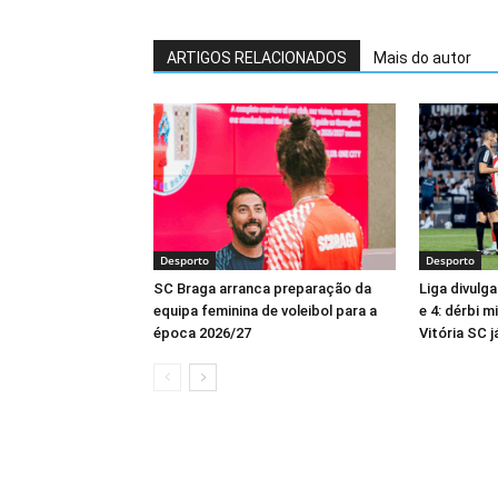
ARTIGOS RELACIONADOS
Mais do autor
Desporto
Desporto
SC Braga arranca preparação da
Liga divulga
equipa feminina de voleibol para a
e 4: dérbi 
época 2026/27
Vitória SC 