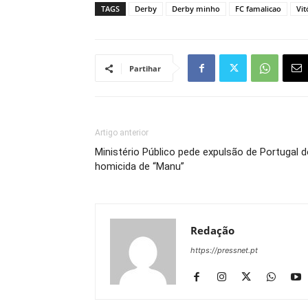
TAGS
Derby
Derby minho
FC famalicao
Vit
Partihar
Artigo anterior
Ministério Público pede expulsão de Portugal 
homicida de “Manu”
Redação
https://pressnet.pt