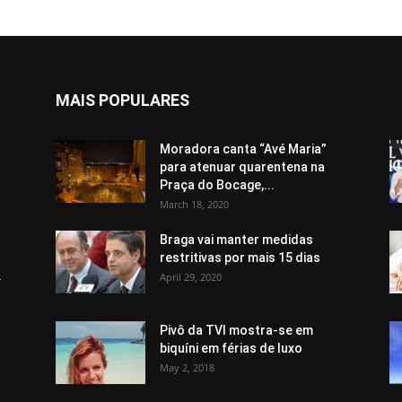
MAIS POPULARES
Moradora canta “Avé Maria”
para atenuar quarentena na
Praça do Bocage,...
March 18, 2020
Braga vai manter medidas
restritivas por mais 15 dias
.
April 29, 2020
Pivô da TVI mostra-se em
biquíni em férias de luxo
May 2, 2018