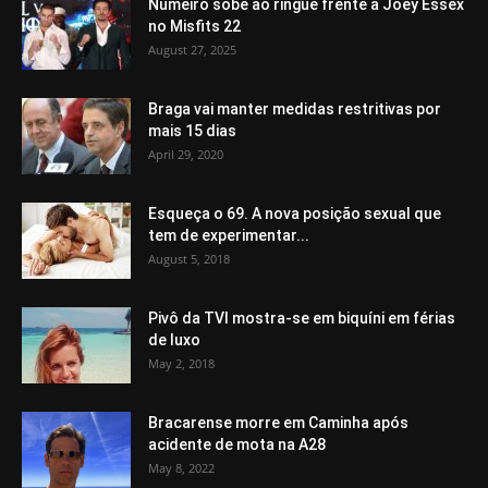
Numeiro sobe ao ringue frente a Joey Essex
no Misfits 22
August 27, 2025
Braga vai manter medidas restritivas por
mais 15 dias
April 29, 2020
Esqueça o 69. A nova posição sexual que
tem de experimentar...
August 5, 2018
Pivô da TVI mostra-se em biquíni em férias
de luxo
May 2, 2018
Bracarense morre em Caminha após
acidente de mota na A28
May 8, 2022