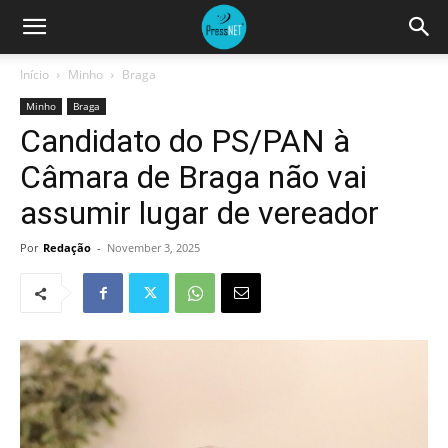
Início
Minho
Braga
Minho
Braga
Candidato do PS/PAN à
Câmara de Braga não vai
assumir lugar de vereador
Por
Redação
-
November 3, 2025