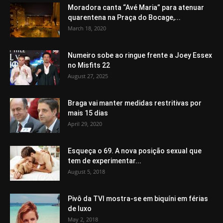
Moradora canta “Avé Maria” para atenuar
quarentena na Praça do Bocage,...
March 18, 2020
Numeiro sobe ao ringue frente a Joey Essex
no Misfits 22
August 27, 2025
Braga vai manter medidas restritivas por
mais 15 dias
April 29, 2020
Esqueça o 69. A nova posição sexual que
tem de experimentar...
August 5, 2018
Pivô da TVI mostra-se em biquíni em férias
de luxo
May 2, 2018