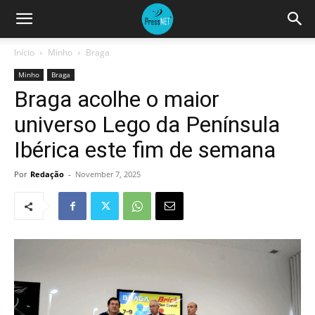
Início
Minho
Braga
Minho
Braga
Braga acolhe o maior
universo Lego da Península
Ibérica este fim de semana
Por
Redação
-
November 7, 2025