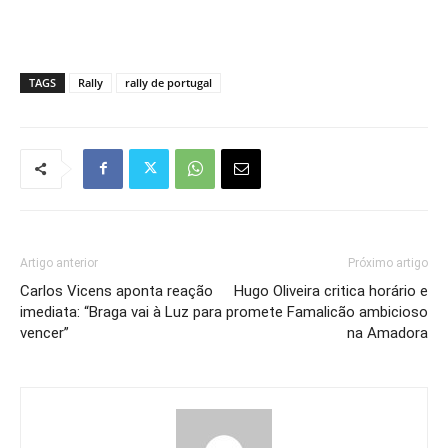
TAGS
Rally
rally de portugal
Artigo anterior
Próximo artigo
Carlos Vicens aponta reação
Hugo Oliveira critica horário e
imediata: “Braga vai à Luz para
promete Famalicão ambicioso
vencer”
na Amadora