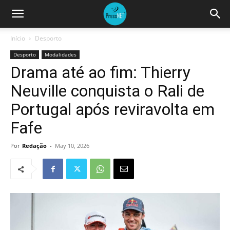
Início
Desporto
Desporto
Modalidades
Drama até ao fim: Thierry
Neuville conquista o Rali de
Portugal após reviravolta em
Fafe
Por
Redação
-
May 10, 2026