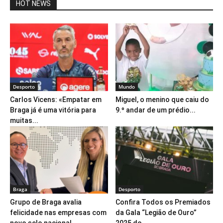
HOT NEWS
Desporto
Mundo
Carlos Vicens: «Empatar em
Miguel, o menino que caiu do
Braga já é uma vitória para
9.º andar de um prédio...
muitas...
Braga
Desporto
Grupo de Braga avalia
Confira Todos os Premiados
felicidade nas empresas com
da Gala “Legião de Ouro”
novo selo nacional
2025 do...