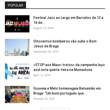
POPULAR
Festival Jazz ao Largo em Barcelos de 12 a
16 de...
August 13, 2018
Oitocentos bombeiros vão subir o Bom
Jesus de Braga
September 26, 2019
«STOP aos Maus-tratos» da campanha laço
azul esta quinta-feira na Mumadona
April 12, 2018
Gouveia e Melo homenageia Balsemão em
Braga: “Um bom português que...
October 22, 2025