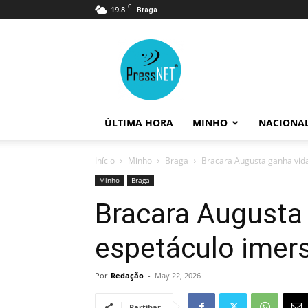
C
19.8
Braga
PressNET
ÚLTIMA HORA
MINHO
NACIONA
Início
Minho
Braga
Bracara Augusta ganha vid
Minho
Braga
Bracara Augusta
espetáculo imer
Por
Redação
-
May 22, 2026
Partihar