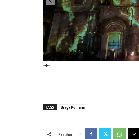
TAGS
Braga Romana
Partihar