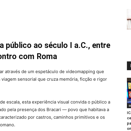
a público ao século I a.C., entre
ncontro com Roma
lsar através de um espetáculo de videomapping que
 viagem sensorial que cruza memória, ficção e rigor
e escala, esta experiência visual convida o público a
M
rcado pela presença dos Bracari — povo que habitava a
IC
racterizado por castros, caminhos primitivos e os
ce
pa
romano.
on