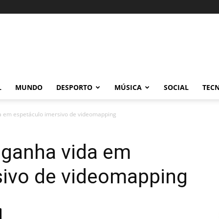
L
MUNDO
DESPORTO
MÚSICA
SOCIAL
TEC
a em espetáculo imersivo de videomapping
 ganha vida em
sivo de videomapping