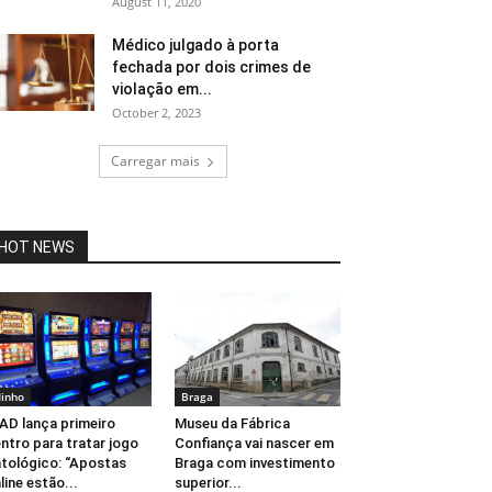
August 11, 2020
Médico julgado à porta
fechada por dois crimes de
violação em...
October 2, 2023
Carregar mais
HOT NEWS
inho
Braga
AD lança primeiro
Museu da Fábrica
ntro para tratar jogo
Confiança vai nascer em
tológico: “Apostas
Braga com investimento
line estão...
superior...