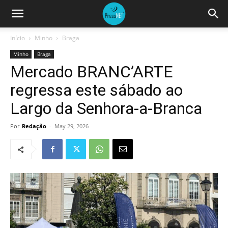
Início
Minho
Braga
Minho
Braga
Mercado BRANC’ARTE
regressa este sábado ao
Largo da Senhora-a-Branca
Por
Redação
-
May 29, 2026