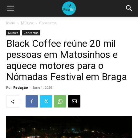
Início
Música
Concertos
Música
Concertos
Black Coffee reúne 20 mil
pessoas em Matosinhos e
aquece motores para o
Nómadas Festival em Braga
Por
Redação
-
June 1, 2026